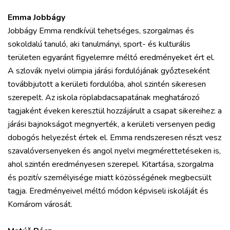
Emma Jobbágy
Jobbágy Emma rendkívül tehetséges, szorgalmas és
sokoldalú tanuló, aki tanulmányi, sport- és kulturális
területen egyaránt figyelemre méltó eredményeket ért el.
A szlovák nyelvi olimpia járási fordulójának győzteseként
továbbjutott a kerületi fordulóba, ahol szintén sikeresen
szerepelt. Az iskola röplabdacsapatának meghatározó
tagjaként éveken keresztül hozzájárult a csapat sikereihez: a
járási bajnokságot megnyerték, a kerületi versenyen pedig
dobogós helyezést értek el. Emma rendszeresen részt vesz
szavalóversenyeken és angol nyelvi megmérettetéseken is,
ahol szintén eredményesen szerepel. Kitartása, szorgalma
és pozitív személyisége miatt közösségének megbecsült
tagja. Eredményeivel méltó módon képviseli iskoláját és
Komárom városát.