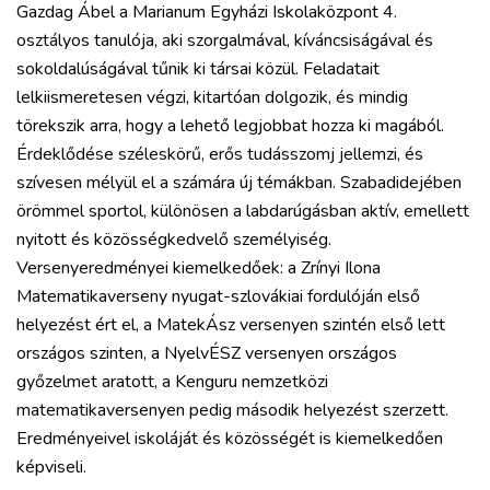
Gazdag Ábel a Marianum Egyházi Iskolaközpont 4.
osztályos tanulója, aki szorgalmával, kíváncsiságával és
sokoldalúságával tűnik ki társai közül. Feladatait
lelkiismeretesen végzi, kitartóan dolgozik, és mindig
törekszik arra, hogy a lehető legjobbat hozza ki magából.
Érdeklődése széleskörű, erős tudásszomj jellemzi, és
szívesen mélyül el a számára új témákban. Szabadidejében
örömmel sportol, különösen a labdarúgásban aktív, emellett
nyitott és közösségkedvelő személyiség.
Versenyeredményei kiemelkedőek: a Zrínyi Ilona
Matematikaverseny nyugat-szlovákiai fordulóján első
helyezést ért el, a MatekÁsz versenyen szintén első lett
országos szinten, a NyelvÉSZ versenyen országos
győzelmet aratott, a Kenguru nemzetközi
matematikaversenyen pedig második helyezést szerzett.
Eredményeivel iskoláját és közösségét is kiemelkedően
képviseli.