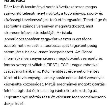
Matúš Rácz
Rácz Matúš tanulmányai során következetesen magas
színvonalú teljesítményt nyújtott a tudományos, sport- és
közösségi tevékenységek területén egyaránt. Tehetsége és
szorgalma számos versenyen megmutatkozott, ahol
sikeresen képviselte iskoláját. Az iskola
labdarúgócsapatának tagjaként kétszer is országos
ezüstérmet szerzett, a floorballcsapat tagjaként pedig
három járási bajnoki címet ünnepelhetett. Az iBobor
informatikai versenyen sikeres megoldóként szerepelt, és
fontos szerepet vállalt a FIRST LEGO League robotikai
csapat munkájában is. Külön említést érdemel önkéntes
tűzoltói tevékenysége, amely során nemzetközi versenyen
képviselte közösségét. Matúš eredményei mögött kitartás,
felelősségtudat és közösség iránti elkötelezettség áll.
Teljesítménye méltán teszi őt városunk legeredményesebb
diákjai közé.