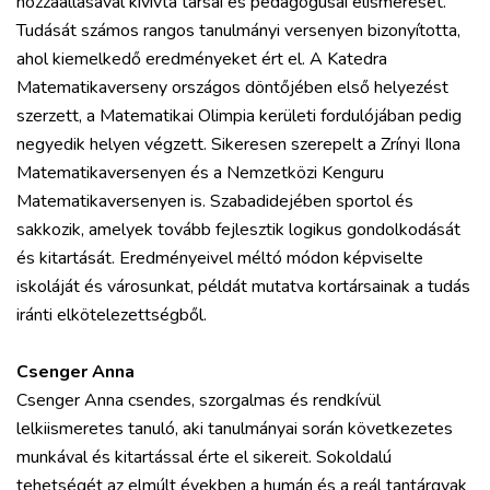
hozzáállásával kivívta társai és pedagógusai elismerését.
Tudását számos rangos tanulmányi versenyen bizonyította,
ahol kiemelkedő eredményeket ért el. A Katedra
Matematikaverseny országos döntőjében első helyezést
szerzett, a Matematikai Olimpia kerületi fordulójában pedig
negyedik helyen végzett. Sikeresen szerepelt a Zrínyi Ilona
Matematikaversenyen és a Nemzetközi Kenguru
Matematikaversenyen is. Szabadidejében sportol és
sakkozik, amelyek tovább fejlesztik logikus gondolkodását
és kitartását. Eredményeivel méltó módon képviselte
iskoláját és városunkat, példát mutatva kortársainak a tudás
iránti elkötelezettségből.
Csenger Anna
Csenger Anna csendes, szorgalmas és rendkívül
lelkiismeretes tanuló, aki tanulmányai során következetes
munkával és kitartással érte el sikereit. Sokoldalú
tehetségét az elmúlt években a humán és a reál tantárgyak