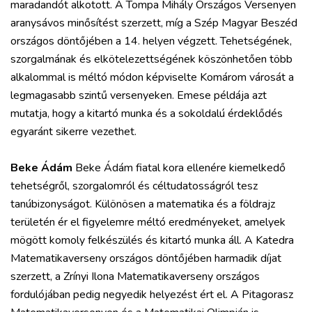
maradandót alkotott. A Tompa Mihály Országos Versenyen
aranysávos minősítést szerzett, míg a Szép Magyar Beszéd
országos döntőjében a 14. helyen végzett. Tehetségének,
szorgalmának és elkötelezettségének köszönhetően több
alkalommal is méltó módon képviselte Komárom városát a
legmagasabb szintű versenyeken. Emese példája azt
mutatja, hogy a kitartó munka és a sokoldalú érdeklődés
egyaránt sikerre vezethet.
Beke Ádám
Beke Ádám fiatal kora ellenére kiemelkedő
tehetségről, szorgalomról és céltudatosságról tesz
tanúbizonyságot. Különösen a matematika és a földrajz
területén ér el figyelemre méltó eredményeket, amelyek
mögött komoly felkészülés és kitartó munka áll. A Katedra
Matematikaverseny országos döntőjében harmadik díjat
szerzett, a Zrínyi Ilona Matematikaverseny országos
fordulójában pedig negyedik helyezést ért el. A Pitagorasz