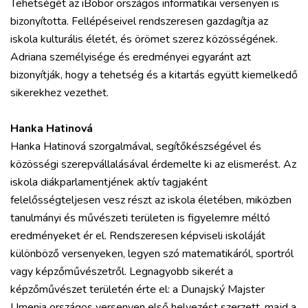
Tehetségét az iBobor országos informatikai versenyen is
bizonyította. Fellépéseivel rendszeresen gazdagítja az
iskola kulturális életét, és örömet szerez közösségének.
Adriana személyisége és eredményei egyaránt azt
bizonyítják, hogy a tehetség és a kitartás együtt kiemelkedő
sikerekhez vezethet.
Hanka Hatinová
Hanka Hatinová szorgalmával, segítőkészségével és
közösségi szerepvállalásával érdemelte ki az elismerést. Az
iskola diákparlamentjének aktív tagjaként
felelősségteljesen vesz részt az iskola életében, miközben
tanulmányi és művészeti területen is figyelemre méltó
eredményeket ér el. Rendszeresen képviseli iskoláját
különböző versenyeken, legyen szó matematikáról, sportról
vagy képzőművészetről. Legnagyobb sikerét a
képzőművészet területén érte el: a Dunajský Majster
Umenia országos versenyen első helyezést szerzett, majd a