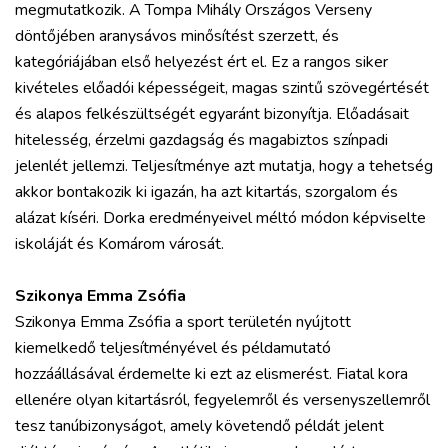
megmutatkozik. A Tompa Mihály Országos Verseny
döntőjében aranysávos minősítést szerzett, és
kategóriájában első helyezést ért el. Ez a rangos siker
kivételes előadói képességeit, magas szintű szövegértését
és alapos felkészültségét egyaránt bizonyítja. Előadásait
hitelesség, érzelmi gazdagság és magabiztos színpadi
jelenlét jellemzi. Teljesítménye azt mutatja, hogy a tehetség
akkor bontakozik ki igazán, ha azt kitartás, szorgalom és
alázat kíséri. Dorka eredményeivel méltó módon képviselte
iskoláját és Komárom városát.
Szikonya Emma Zsófia
Szikonya Emma Zsófia a sport területén nyújtott
kiemelkedő teljesítményével és példamutató
hozzáállásával érdemelte ki ezt az elismerést. Fiatal kora
ellenére olyan kitartásról, fegyelemről és versenyszellemről
tesz tanúbizonyságot, amely követendő példát jelent