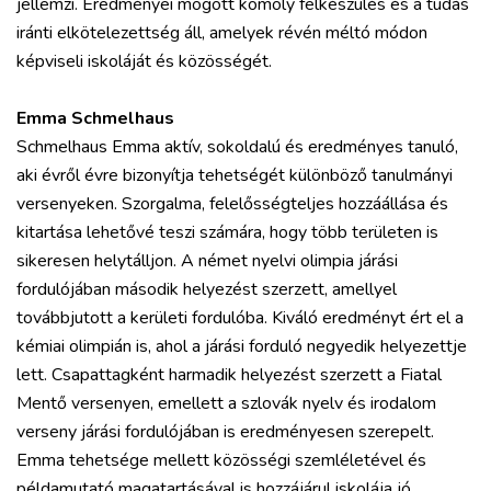
jellemzi. Eredményei mögött komoly felkészülés és a tudás
iránti elkötelezettség áll, amelyek révén méltó módon
képviseli iskoláját és közösségét.
Emma Schmelhaus
Schmelhaus Emma aktív, sokoldalú és eredményes tanuló,
aki évről évre bizonyítja tehetségét különböző tanulmányi
versenyeken. Szorgalma, felelősségteljes hozzáállása és
kitartása lehetővé teszi számára, hogy több területen is
sikeresen helytálljon. A német nyelvi olimpia járási
fordulójában második helyezést szerzett, amellyel
továbbjutott a kerületi fordulóba. Kiváló eredményt ért el a
kémiai olimpián is, ahol a járási forduló negyedik helyezettje
lett. Csapattagként harmadik helyezést szerzett a Fiatal
Mentő versenyen, emellett a szlovák nyelv és irodalom
verseny járási fordulójában is eredményesen szerepelt.
Emma tehetsége mellett közösségi szemléletével és
példamutató magatartásával is hozzájárul iskolája jó