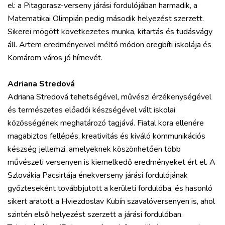
el: a Pitagorasz-verseny járási fordulójában harmadik, a
Matematikai Olimpián pedig második helyezést szerzett.
Sikerei mögött következetes munka, kitartás és tudásvágy
áll. Artem eredményeivel méltó módon öregbíti iskolája és
Komárom város jó hírnevét.
Adriana Stredová
Adriana Stredová tehetségével, művészi érzékenységével
és természetes előadói készségével vált iskolai
közösségének meghatározó tagjává. Fiatal kora ellenére
magabiztos fellépés, kreativitás és kiváló kommunikációs
készség jellemzi, amelyeknek köszönhetően több
művészeti versenyen is kiemelkedő eredményeket ért el. A
Szlovákia Pacsirtája énekverseny járási fordulójának
győzteseként továbbjutott a kerületi fordulóba, és hasonló
sikert aratott a Hviezdoslav Kubín szavalóversenyen is, ahol
szintén első helyezést szerzett a járási fordulóban.