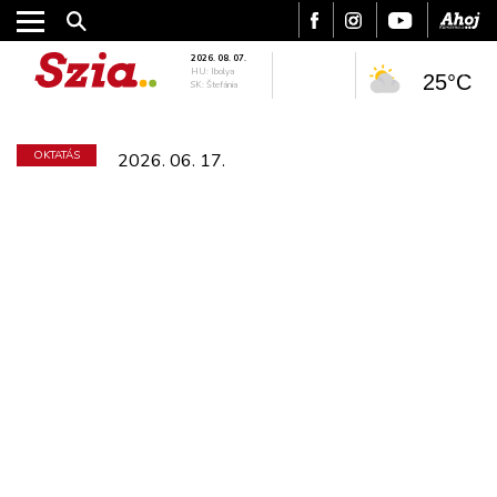
2026. 08. 07.
HU: Ibolya
25°C
SK: Štefánia
OKTATÁS
2026. 06. 17.