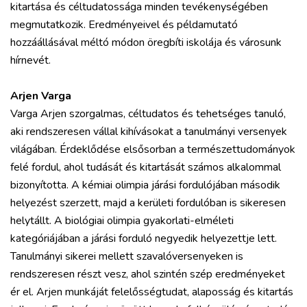
kitartása és céltudatossága minden tevékenységében
megmutatkozik. Eredményeivel és példamutató
hozzáállásával méltó módon öregbíti iskolája és városunk
hírnevét.
Arjen Varga
Varga Arjen szorgalmas, céltudatos és tehetséges tanuló,
aki rendszeresen vállal kihívásokat a tanulmányi versenyek
világában. Érdeklődése elsősorban a természettudományok
felé fordul, ahol tudását és kitartását számos alkalommal
bizonyította. A kémiai olimpia járási fordulójában második
helyezést szerzett, majd a kerületi fordulóban is sikeresen
helytállt. A biológiai olimpia gyakorlati-elméleti
kategóriájában a járási forduló negyedik helyezettje lett.
Tanulmányi sikerei mellett szavalóversenyeken is
rendszeresen részt vesz, ahol szintén szép eredményeket
ér el. Arjen munkáját felelősségtudat, alaposság és kitartás