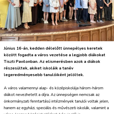
Június 16-án, kedden délelőtt ünnepélyes keretek
között fogadta a város vezetése a legjobb diákokat
Tiszti Pavilonban. Az elismerésben azok a diákok
részesültek, akiket iskoláik a tanév
legeredményesebb tanulóiként jelöltek.
A város valamennyi alap- és középiskolája három-három
diákot nevezhetett a díjra. Az ünnepségen nemcsak az
önkormányzati fenntartású intézmények tanulói voltak jelen,
hanem az egyházi, speciális és művészeti iskolák, valamint a