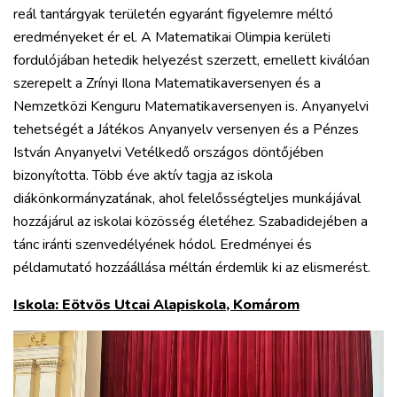
reál tantárgyak területén egyaránt figyelemre méltó
eredményeket ér el. A Matematikai Olimpia kerületi
fordulójában hetedik helyezést szerzett, emellett kiválóan
szerepelt a Zrínyi Ilona Matematikaversenyen és a
Nemzetközi Kenguru Matematikaversenyen is. Anyanyelvi
tehetségét a Játékos Anyanyelv versenyen és a Pénzes
István Anyanyelvi Vetélkedő országos döntőjében
bizonyította. Több éve aktív tagja az iskola
diákönkormányzatának, ahol felelősségteljes munkájával
hozzájárul az iskolai közösség életéhez. Szabadidejében a
tánc iránti szenvedélyének hódol. Eredményei és
példamutató hozzáállása méltán érdemlik ki az elismerést.
Iskola: Eötvös Utcai Alapiskola, Komárom