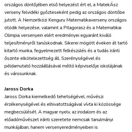
országos döntőjében első helyezést ért el, a MatekÁsz
verseny felvidéki győzteseként pedig az országos döntőbe
jutott. A Nemzetközi Kenguru Matematikaverseny országos
ötödik helyezése, valamint a Pitagorasz és a Matematikai
Olimpia versenyein elért eredményei egyaránt kiváló
teljesítményről tanúskodnak. Sikerei mögött éveken át tartó
kitartó munka, fegyelmezett felkészülés és a tudás iránti
őszinte elkötelezettség áll. Szerénységével és
példamutató hozzáállásával méltó képviselője iskolájának
és városunknak.
Jaross Dorka
Jaross Dorka kiemelkedő tehetségével, művészi
érzékenységével és elhivatottságával vívta ki közössége
megbecsülését. A magyar nyelv, az irodalom és az
előadóművészet iránti szeretete nemcsak tanulmányi
munkájában, hanem versenyeredményeiben is