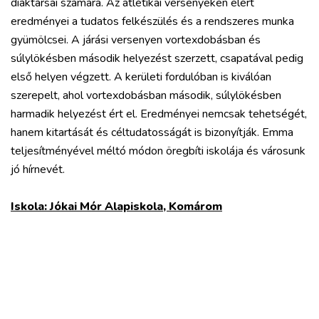
diáktársai számára. Az atlétikai versenyeken elért
eredményei a tudatos felkészülés és a rendszeres munka
gyümölcsei. A járási versenyen vortexdobásban és
súlylökésben második helyezést szerzett, csapatával pedig
első helyen végzett. A kerületi fordulóban is kiválóan
szerepelt, ahol vortexdobásban második, súlylökésben
harmadik helyezést ért el. Eredményei nemcsak tehetségét,
hanem kitartását és céltudatosságát is bizonyítják. Emma
teljesítményével méltó módon öregbíti iskolája és városunk
jó hírnevét.
Iskola: Jókai Mór Alapiskola, Komárom