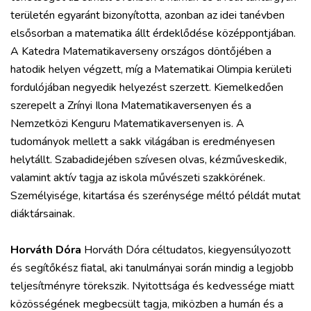
területén egyaránt bizonyította, azonban az idei tanévben
elsősorban a matematika állt érdeklődése középpontjában.
A Katedra Matematikaverseny országos döntőjében a
hatodik helyen végzett, míg a Matematikai Olimpia kerületi
fordulójában negyedik helyezést szerzett. Kiemelkedően
szerepelt a Zrínyi Ilona Matematikaversenyen és a
Nemzetközi Kenguru Matematikaversenyen is. A
tudományok mellett a sakk világában is eredményesen
helytállt. Szabadidejében szívesen olvas, kézműveskedik,
valamint aktív tagja az iskola művészeti szakkörének.
Személyisége, kitartása és szerénysége méltó példát mutat
diáktársainak.
Horváth Dóra
Horváth Dóra céltudatos, kiegyensúlyozott
és segítőkész fiatal, aki tanulmányai során mindig a legjobb
teljesítményre törekszik. Nyitottsága és kedvessége miatt
közösségének megbecsült tagja, miközben a humán és a