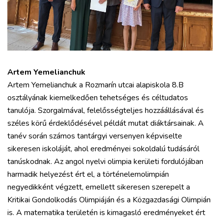
Artem Yemelianchuk
Artem Yemelianchuk a Rozmarín utcai alapiskola 8.B
osztályának kiemelkedően tehetséges és céltudatos
tanulója. Szorgalmával, felelősségteljes hozzáállásával és
széles körű érdeklődésével példát mutat diáktársainak. A
tanév során számos tantárgyi versenyen képviselte
sikeresen iskoláját, ahol eredményei sokoldalú tudásáról
tanúskodnak. Az angol nyelvi olimpia kerületi fordulójában
harmadik helyezést ért el, a történelemolimpián
negyedikként végzett, emellett sikeresen szerepelt a
Kritikai Gondolkodás Olimpiáján és a Közgazdasági Olimpián
is. A matematika területén is kimagasló eredményeket ért