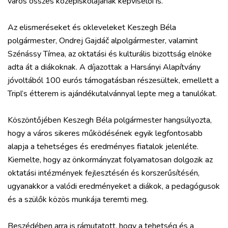
város összes középiskolájának képviselői is.
Az elismeréseket és okleveleket Keszegh Béla
polgármester, Ondrej Gajdáč alpolgármester, valamint
VÁROS
Szénássy Tímea, az oktatási és kulturális bizottság elnöke
adta át a diákoknak. A díjazottak a Harsányi Alapítvány
RÉGIÓ
jóvoltából 100 eurós támogatásban részesültek, emellett a
SPORT
Tripl’s étterem is ajándékutalvánnyal lepte meg a tanulókat.
KULTÚRA
PODCAST
Köszöntőjében Keszegh Béla polgármester hangsúlyozta,
MIX
hogy a város sikeres működésének egyik legfontosabb
alapja a tehetséges és eredményes fiatalok jelenléte.
Kiemelte, hogy az önkormányzat folyamatosan dolgozik az
oktatási intézmények fejlesztésén és korszerűsítésén,
ugyanakkor a valódi eredményeket a diákok, a pedagógusok
és a szülők közös munkája teremti meg.
Beszédében arra is rámutatott, hogy a tehetség és a