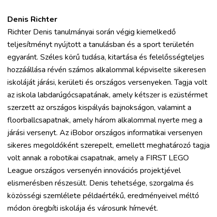
Denis Richter
Richter Denis tanulmányai során végig kiemelkedő
teljesítményt nyújtott a tanulásban és a sport területén
egyaránt. Széles körű tudása, kitartása és felelősségteljes
hozzáállása révén számos alkalommal képviselte sikeresen
iskoláját járási, kerületi és országos versenyeken. Tagja volt
az iskola labdarúgócsapatának, amely kétszer is ezüstérmet
szerzett az országos kispályás bajnokságon, valamint a
floorballcsapatnak, amely három alkalommal nyerte meg a
járási versenyt. Az iBobor országos informatikai versenyen
sikeres megoldóként szerepelt, emellett meghatározó tagja
volt annak a robotikai csapatnak, amely a FIRST LEGO
League országos versenyén innovációs projektjével
elismerésben részesült. Denis tehetsége, szorgalma és
közösségi szemlélete példaértékű, eredményeivel méltó
módon öregbíti iskolája és városunk hírnevét.