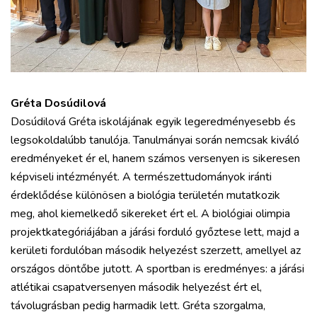
Gréta Dosúdilová
Dosúdilová Gréta iskolájának egyik legeredményesebb és
legsokoldalúbb tanulója. Tanulmányai során nemcsak kiváló
eredményeket ér el, hanem számos versenyen is sikeresen
képviseli intézményét. A természettudományok iránti
érdeklődése különösen a biológia területén mutatkozik
meg, ahol kiemelkedő sikereket ért el. A biológiai olimpia
projektkategóriájában a járási forduló győztese lett, majd a
kerületi fordulóban második helyezést szerzett, amellyel az
országos döntőbe jutott. A sportban is eredményes: a járási
atlétikai csapatversenyen második helyezést ért el,
távolugrásban pedig harmadik lett. Gréta szorgalma,