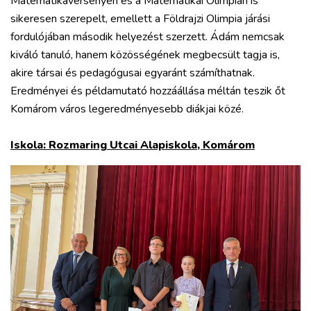
Matematikaversenyen és a Matematikai Olimpián is
sikeresen szerepelt, emellett a Földrajzi Olimpia járási
fordulójában második helyezést szerzett. Ádám nemcsak
kiváló tanuló, hanem közösségének megbecsült tagja is,
akire társai és pedagógusai egyaránt számíthatnak.
Eredményei és példamutató hozzáállása méltán teszik őt
Komárom város legeredményesebb diákjai közé.
Iskola: Rozmaring Utcai Alapiskola, Komárom