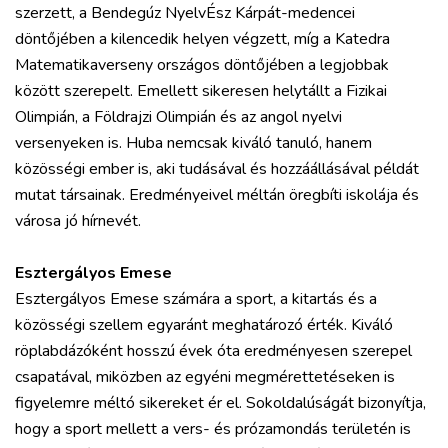
szerzett, a Bendegúz NyelvÉsz Kárpát-medencei
döntőjében a kilencedik helyen végzett, míg a Katedra
Matematikaverseny országos döntőjében a legjobbak
között szerepelt. Emellett sikeresen helytállt a Fizikai
Olimpián, a Földrajzi Olimpián és az angol nyelvi
versenyeken is. Huba nemcsak kiváló tanuló, hanem
közösségi ember is, aki tudásával és hozzáállásával példát
mutat társainak. Eredményeivel méltán öregbíti iskolája és
városa jó hírnevét.
Esztergályos Emese
Esztergályos Emese számára a sport, a kitartás és a
közösségi szellem egyaránt meghatározó érték. Kiváló
röplabdázóként hosszú évek óta eredményesen szerepel
csapatával, miközben az egyéni megmérettetéseken is
figyelemre méltó sikereket ér el. Sokoldalúságát bizonyítja,
hogy a sport mellett a vers- és prózamondás területén is