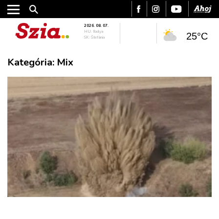
2026. 08. 07.
HU: Ibolya
25°C
SK: Štefánia
Kategória:
Mix