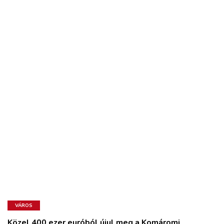
VÁROS
Közel 400 ezer euróból újul meg a Komáromi