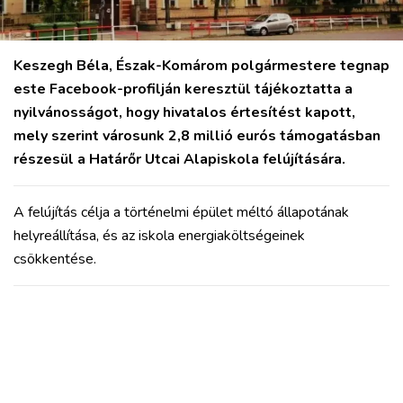
VÁROS
RÉGIÓ
Keszegh Béla, Észak-Komárom polgármestere tegnap
SPORT
este Facebook-profilján keresztül tájékoztatta a
KULTÚRA
nyilvánosságot, hogy hivatalos értesítést kapott,
PODCAST
mely szerint városunk 2,8 millió eurós támogatásban
MIX
részesül a Határőr Utcai Alapiskola felújítására.
A felújítás célja a történelmi épület méltó állapotának
helyreállítása, és az iskola energiaköltségeinek
csökkentése.