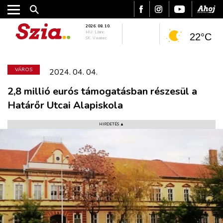
2026. 08. 10.
HU: Lőrinc
22°C
SK: Vavrinec
VÁROS
2024. 04. 04.
2,8 millió eurós támogatásban részesül a
Határőr Utcai Alapiskola
HIRDETÉS ▲