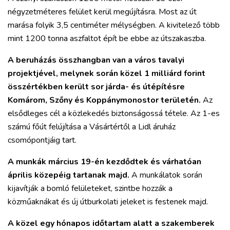
négyzetméteres felület kerül megújításra. Most az út
marása folyik 3,5 centiméter mélységben. A kivitelező több
mint 1200 tonna aszfaltot épít be ebbe az útszakaszba.
A beruházás összhangban van a város tavalyi
projektjével, melynek során közel 1 milliárd forint
összértékben került sor járda- és útépítésre
Komárom, Szőny és Koppánymonostor területén.
Az
elsődleges cél a közlekedés biztonságossá tétele. Az 1-es
számú főút felújítása a Vásártértől a Lidl áruház
csomópontjáig tart.
A munkák március 19-én kezdődtek és várhatóan
április közepéig tartanak majd.
A munkálatok során
kijavítják a bomló felületeket, szintbe hozzák a
közműaknákat és új útburkolati jeleket is festenek majd.
A közel egy hónapos időtartam alatt a szakemberek