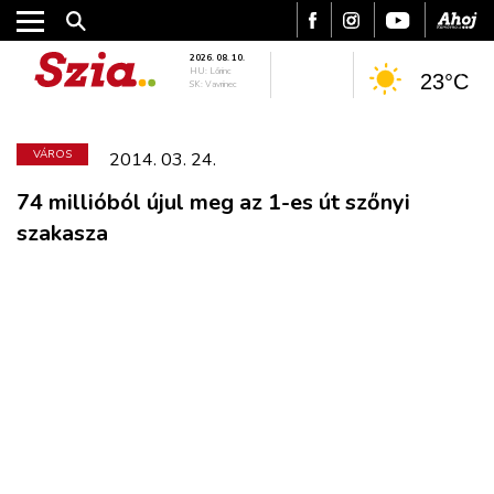
2026. 08. 10.
HU: Lőrinc
23°C
SK: Vavrinec
VÁROS
2014. 03. 24.
74 millióból újul meg az 1-es út szőnyi
szakasza