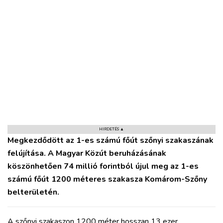
VÁROS
RÉGIÓ
SPORT
KULTÚRA
PODCAST
HIRDETÉS ▲
Megkezdődött az 1-es számú főút szőnyi szakaszának
MIX
felújítása. A Magyar Közút beruházásának
köszönhetően 74 millió forintból újul meg az 1-es
számú főút 1200 méteres szakasza Komárom-Szőny
belterületén.
A szőnyi szakaszon 1200 méter hosszan 13 ezer