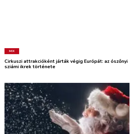
MIX
Cirkuszi attrakcióként járták végig Európát: az ószőnyi
sziámi ikrek története