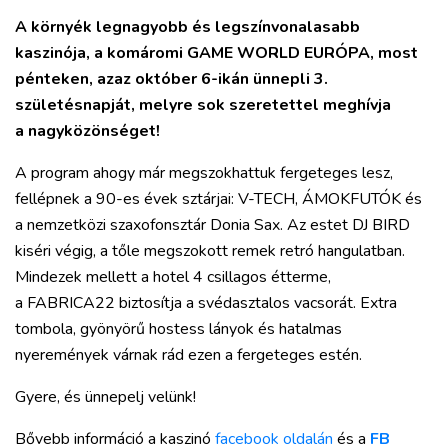
RÉGIÓ
A környék legnagyobb és legszínvonalasabb
SPORT
kaszinója, a komáromi GAME WORLD EURÓPA, most
KULTÚRA
pénteken, azaz október 6-ikán ünnepli 3.
PODCAST
születésnapját, melyre sok szeretettel meghívja
a nagyközönséget!
MIX
A program ahogy már megszokhattuk fergeteges lesz,
fellépnek a 90-es évek sztárjai: V-TECH, ÁMOKFUTÓK és
a nemzetközi szaxofonsztár Donia Sax. Az estet DJ BIRD
kiséri végig, a tőle megszokott remek retró hangulatban.
Mindezek mellett a hotel 4 csillagos étterme,
a FABRICA22 biztosítja a svédasztalos vacsorát. Extra
tombola, gyönyörű hostess lányok és hatalmas
nyeremények várnak rád ezen a fergeteges estén.
Gyere, és ünnepelj velünk!
Bővebb információ a kaszinó
facebook oldalán
és a
FB