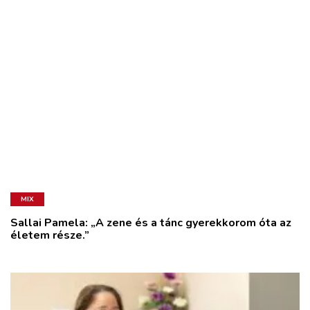
MIX
Sallai Pamela: „A zene és a tánc gyerekkorom óta az
életem része.”