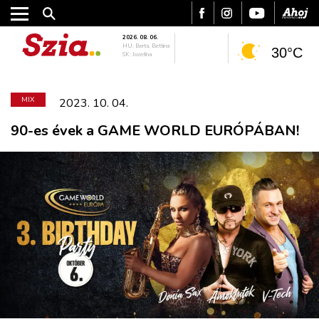
2026. 08. 06.
HU: Berta, Bettina
30°C
SK: Jozefína
MIX
2023. 10. 04.
90-es évek a GAME WORLD EURÓPÁBAN!
VÁROS