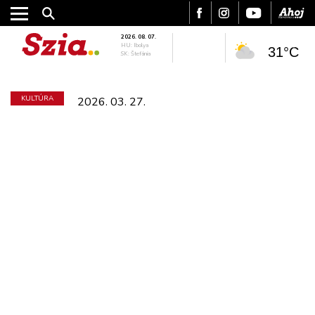
2026. 08. 07.
HU: Ibolya
31°C
SK: Štefánia
KULTÚRA
2026. 03. 27.