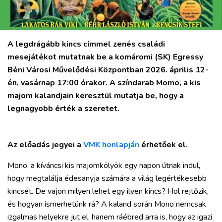
A legdrágább kincs címmel zenés családi
mesejátékot mutatnak be a komáromi (SK) Egressy
Béni Városi Művelődési Központban 2026. április 12-
én, vasárnap 17:00 órakor. A színdarab Momo, a kis
majom kalandjain keresztül mutatja be, hogy a
legnagyobb érték a szeretet.
Az előadás jegyei a
VMK honlapján
érhetőek el
.
Mono, a kíváncsi kis majomkölyök egy napon útnak indul,
hogy megtalálja édesanyja számára a világ legértékesebb
kincsét. De vajon milyen lehet egy ilyen kincs? Hol rejtőzik,
és hogyan ismerhetünk rá? A kaland során Mono nemcsak
izgalmas helyekre jut el, hanem ráébred arra is, hogy az igazi