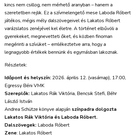
kincs nem csillog, nem mérhető aranyban – hanem a
szeretetben rejlik. Ez a szívmelengető mese Laboda Róbert
játékos, mégis mély dalszövegeivel és Lakatos Róbert
varázslatos zenéjével kel életre. A történet elbűvöli a
gyerekeket, megnevetteti őket, és közben finoman
megérinti a szívüket – emlékeztetve arra, hogy a
legnagyobb értékek bennünk és egymásban lakoznak.
Részletek:
Időpont és helyszín:
2026. április 12. (vasárnap), 17:00,
Egressy Béni VMK
Szereplők:
Lakatos Rák Viktória, Bencsik Stefi, Béhr
László István
Andrea Schütze könyve alapján
színpadra dolgozta
Lakatos Rák Viktória és Laboda Róbert.
Dalszövegek:
Laboda Róbert
Zene
: Lakatos Róbert