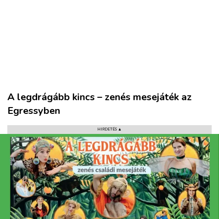
VÁROS
A legdrágább kincs – zenés mesejáték az
RÉGIÓ
Egressyben
SPORT
HIRDETÉS ▲
KULTÚRA
PODCAST
MIX