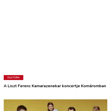
KULTÚRA
A Liszt Ferenc Kamarazenekar koncertje Komáromban