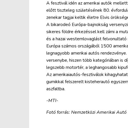
A fesztivál idén az amerikai autók mellett
előtt tiszteleg születésének 80. évfordu
zenekar tagjai keltik életre Elvis öröksé
A bikarodeó Európa-bajnokság versenyzői
sikeres földre érkezéssel kell zárni a m
és a hazai westernlovaglást felvonultat
Európa számos országából 1500 amerikai a
legnagyobb amerikai autós rendezvénye.
versenybe, hiszen több kategóriában is dí
legszebb motortér, a leghangosabb kipufo
Az amerikaiautós-fesztiválok kihagyhata
gumikkal felszerelt kisteherautó egyszerr
aszfaltba.
-MTI-
Fotó forrás: Nemzetközi Amerikai Autó 