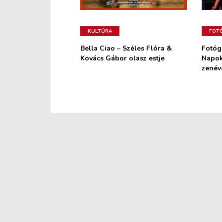
KULTÚRA
FOT
Bella Ciao – Széles Flóra &
Fotóg
Kovács Gábor olasz estje
Napok
zenév