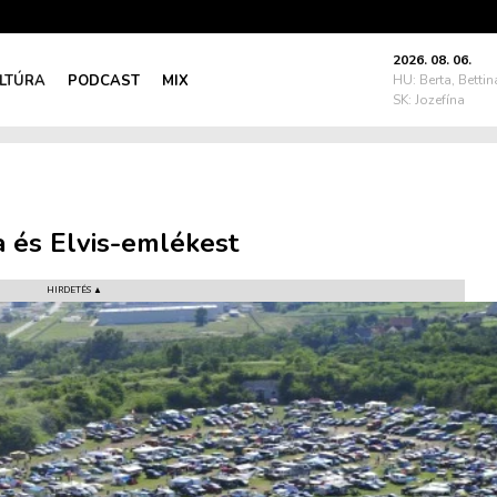
2026. 08. 06.
LTÚRA
PODCAST
MIX
HU: Berta, Bettin
SK: Jozefína
a és Elvis-emlékest
HIRDETÉS ▲