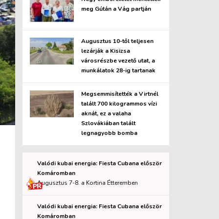
meg Gútán a Vág partján
Augusztus 10-től teljesen
lezárják a Kisizsa
városrészbe vezető utat, a
munkálatok 28-ig tartanak
Megsemmisítették a Virtnél
talált 700 kilogrammos vízi
aknát, ez a valaha
Szlovákiában talált
legnagyobb bomba
Valódi kubai energia: Fiesta Cubana először
Komáromban
Augusztus 7-8. a Kortina Étteremben
Valódi kubai energia: Fiesta Cubana először
Komáromban