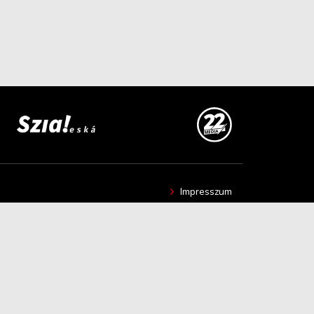
Impresszum
Hír beküldése
Kapcsolat
Adatvédelmi nyilatkozat