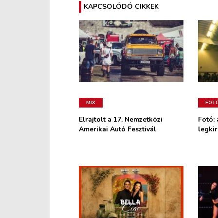
KAPCSOLÓDÓ CIKKEK
MIX
FOT
Elrajtolt a 17. Nemzetközi
Fotó: 
Amerikai Autó Fesztivál
legkir