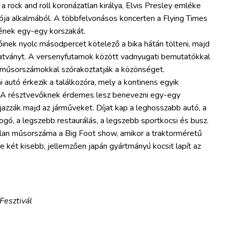
 a rock and roll koronázatlan királya, Elvis Presley emléke
lója alkalmából. A többfelvonásos koncerten a Flying Times
gének egy-egy korszakát.
nek nyolc másodpercet kötelező a bika hátán tölteni, majd
utatványt. A versenyfutamok között vadnyugati bemutatókkal
ó műsorszámokkal szórakoztatják a közönséget.
utó érkezik a találkozóra, mely a kontinens egyik
 A résztvevőknek érdemes lesz benevezni egy-egy
jazzák majd az járműveket. Díjat kap a leghosszabb autó, a
gó, a legszebb restaurálás, a legszebb sportkocsi és busz.
tlan műsorszáma a Big Foot show, amikor a traktorméretű
e két kisebb, jellemzően japán gyártmányú kocsit lapít az
Fesztivál