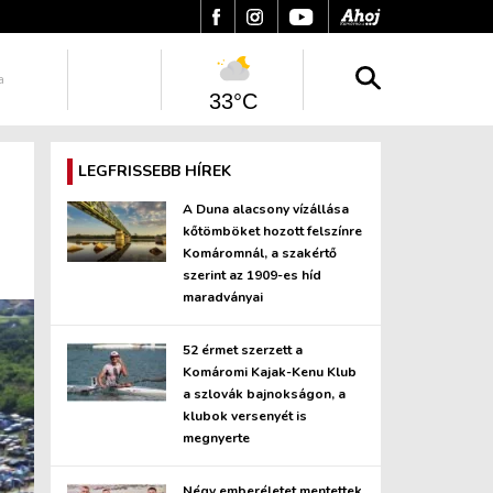
a
33°C
LEGFRISSEBB HÍREK
A Duna alacsony vízállása
kőtömböket hozott felszínre
Komáromnál, a szakértő
szerint az 1909-es híd
maradványai
52 érmet szerzett a
Komáromi Kajak-Kenu Klub
a szlovák bajnokságon, a
klubok versenyét is
megnyerte
Négy emberéletet mentettek