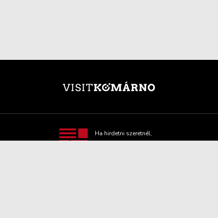
Ha hirdetni szeretnél,
itt minden hasznos
információt
megtalálsz!
TOVÁBBI INFORMÁCIÓ