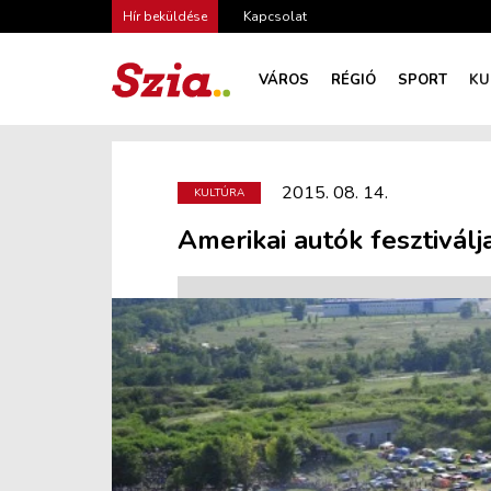
Hír beküldése
Kapcsolat
VÁROS
RÉGIÓ
SPORT
KU
2015. 08. 14.
KULTÚRA
Amerikai autók fesztiválj