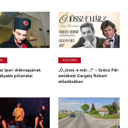
ÓK
KULTÚRA
az Ipari diáknapjának
„Ó, jössz-e már…?” – Szécsi Pál-
ályabb pillanatai
emlékest Gergely Róbert
előadásában