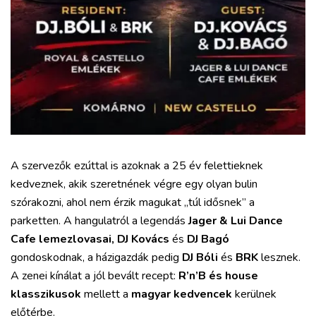
A szervezők ezúttal is azoknak a 25 év felettieknek
kedveznek, akik szeretnének végre egy olyan bulin
szórakozni, ahol nem érzik magukat „túl idősnek” a
parketten. A hangulatról a legendás
Jager & Lui Dance
Cafe lemezlovasai, DJ Kovács
és
DJ Bagó
gondoskodnak, a házigazdák pedig
DJ Bóli
és
BRK
lesznek.
A zenei kínálat a jól bevált recept:
R’n’B és house
klasszikusok
mellett a
magyar kedvencek
kerülnek
előtérbe.