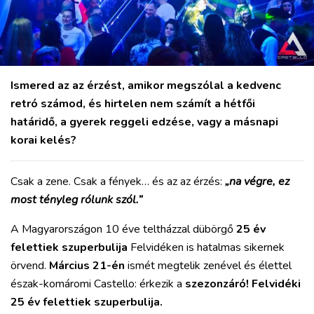
SPORT
KULTÚRA
PODCAST
MIX
Ismered az az érzést, amikor megszólal a kedvenc
retró számod, és hirtelen nem számít a hétfői
határidő, a gyerek reggeli edzése, vagy a másnapi
korai kelés?
Csak a zene. Csak a fények… és az az érzés:
„na végre, ez
most tényleg rólunk szól.”
A Magyarországon 10 éve teltházzal dübörgő
25 év
felettiek szuperbulija
Felvidéken is hatalmas sikernek
örvend.
Március 21-én
ismét megtelik zenével és élettel
észak-komáromi Castello: érkezik a
szezonzáró! Felvidéki
25 év felettiek szuperbulija.