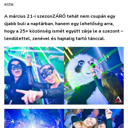
este.
A március 21-i szezonZÁRÓ tehát nem csupán egy
újabb buli a naptárban, hanem egy lehetőség arra,
hogy a 25+ közönség ismét együtt zárja le a szezont –
lendülettel, zenével és hajnalig tartó tánccal.