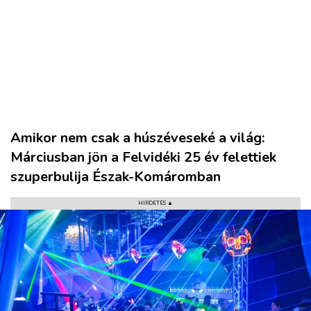
Amikor nem csak a húszéveseké a világ:
Márciusban jön a Felvidéki 25 év felettiek
szuperbulija Észak-Komáromban
HIRDETÉS ▲
VÁROS
RÉGIÓ