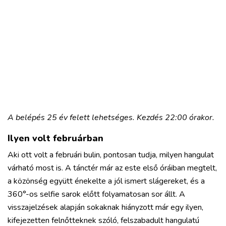
A belépés 25 év felett lehetséges. Kezdés 22:00 órakor.
Ilyen volt februárban
Aki ott volt a februári bulin, pontosan tudja, milyen hangulat
várható most is. A tánctér már az este első óráiban megtelt,
a közönség együtt énekelte a jól ismert slágereket, és a
360°-os selfie sarok előtt folyamatosan sor állt. A
visszajelzések alapján sokaknak hiányzott már egy ilyen,
kifejezetten felnőtteknek szóló, felszabadult hangulatú