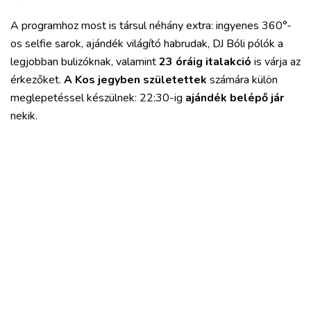
A programhoz most is társul néhány extra: ingyenes 360°-
os selfie sarok, ajándék világító habrudak, DJ Bóli pólók a
legjobban bulizóknak, valamint
23 óráig italakció
is várja az
érkezőket.
A Kos jegyben születettek
számára külön
meglepetéssel készülnek: 22:30-ig
ajándék belépő jár
nekik.