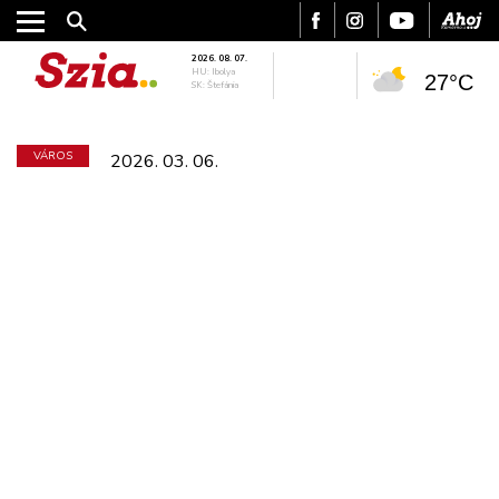
2026. 08. 07.
HU: Ibolya
27°C
SK: Štefánia
VÁROS
2026. 03. 06.