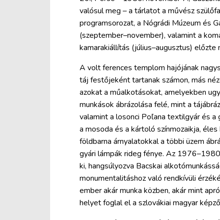
valósul meg – a tárlatot a művész szülő
programsorozat, a Nógrádi Múzeum és Gal
(szeptember–november), valamint a komár
kamarakiállítás (július–augusztus) előzte
A volt ferences templom hajójának nagysz
táj festőjeként tartanak számon, más né
azokat a műalkotásokat, amelyekben ugyan
munkások ábrázolása felé, mint a tájábráz
valamint a losonci Poľana textilgyár és a
a mosoda és a kártoló színmozaikja, éle
földbarna árnyalatokkal a többi üzem ábr
gyári lámpák rideg fénye. Az 1976–1980 
ki, hangsúlyozva Bacskai alkotómunkássá
monumentalitáshoz való rendkívüli érzékét
ember akár munka közben, akár mint apró
helyet foglal el a szlovákiai magyar kép