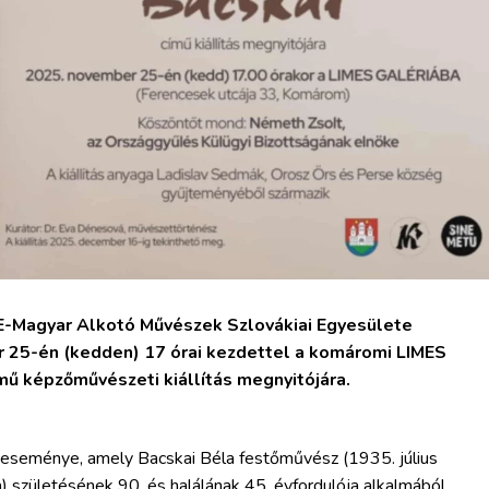
-Magyar Alkotó Művészek Szlovákiai Egyesülete
25-én (kedden) 17 órai kezdettel a komáromi LIMES
ű képzőművészeti kiállítás megnyitójára.
ó eseménye, amely Bacskai Béla festőművész (1935. július
) születésének 90. és halálának 45. évfordulója alkalmából