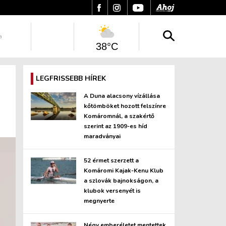
a
38°C
LEGFRISSEBB HÍREK
A Duna alacsony vízállása
kőtömböket hozott felszínre
Komáromnál, a szakértő
szerint az 1909-es híd
maradványai
52 érmet szerzett a
Komáromi Kajak-Kenu Klub
a szlovák bajnokságon, a
klubok versenyét is
megnyerte
Négy emberéletet mentettek