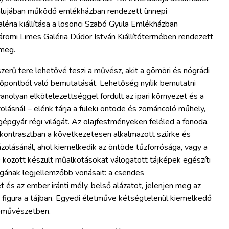
falujában működő emlékházban rendezett ünnepi
éria kiállítása a losonci Szabó Gyula Emlékházban
omi Limes Galéria Dúdor István Kiállítótermében rendezett
 meg.
erű tere lehetővé teszi a művész, akit a gömöri és nógrádi
zőpontból való bemutatását. Lehetőség nyílik bemutatni
olyan elkötelezettséggel fordult az ipari környezet és a
olásnál – elénk tárja a füleki öntöde és zománcoló műhely,
 gépgyár régi világát. Az olajfestményeken feléled a fonoda,
s kontrasztban a következetesen alkalmazott szürke és
ázolásánál, ahol kiemelkedik az öntöde tűzforrósága, vagy a
között készült műalkotásokat válogatott tájképek egészíti
gának legjellemzőbb vonásait: a csendes
 és az ember iránti mély, belső alázatot, jelenjen meg az
 figura a tájban. Egyedi életműve kétségtelenül kiemelkedő
zőművészetben.