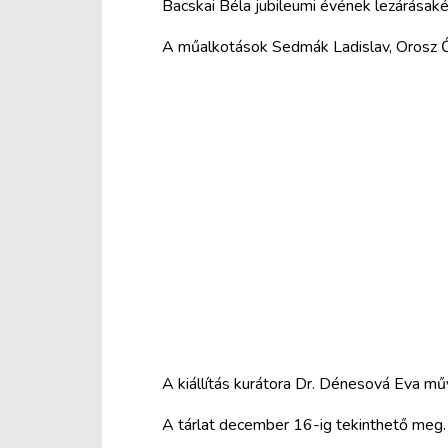
Bacskai Béla jubileumi évének lezárásak
A műalkotások Sedmák Ladislav, Orosz 
A kiállítás kurátora Dr. Dénesová Eva m
A tárlat december 16-ig tekinthető meg.