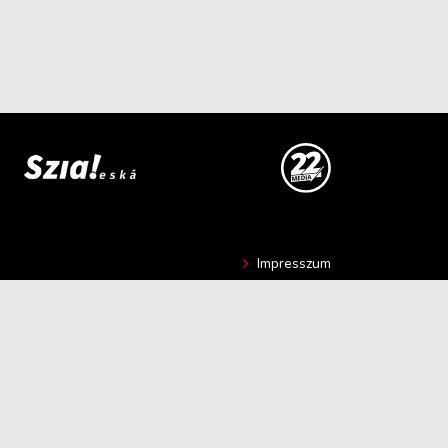
Impresszum
Hír beküldése
Kapcsolat
Adatvédelmi nyilatkozat