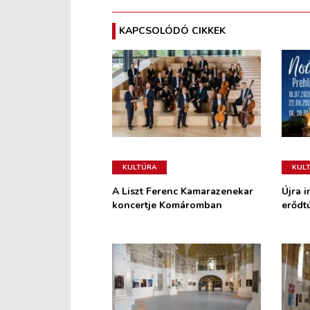
KAPCSOLÓDÓ CIKKEK
KULTÚRA
KUL
A Liszt Ferenc Kamarazenekar
Újra i
koncertje Komáromban
erődt