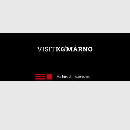
Ha hirdetni szeretnél,
itt minden hasznos
információt
megtalálsz!
TOVÁBBI INFORMÁCIÓ