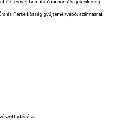
ént életművét bemutató monográfia jelenik meg.
Őrs és Perse község gyűjteményéből származnak.
űvészettörténész.