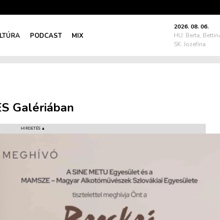
2026. 08. 06.
LTÚRA
PODCAST
MIX
HU: Berta, Bettin
SK: Jozefína
ES Galériában
HIRDETÉS ▲