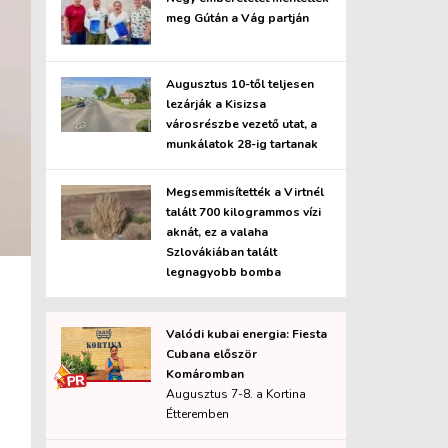
meg Gútán a Vág partján
Augusztus 10-től teljesen
lezárják a Kisizsa
városrészbe vezető utat, a
munkálatok 28-ig tartanak
Megsemmisítették a Virtnél
talált 700 kilogrammos vízi
aknát, ez a valaha
Szlovákiában talált
legnagyobb bomba
Valódi kubai energia: Fiesta
Cubana először
Komáromban
Augusztus 7-8. a Kortina
Étteremben