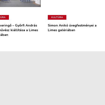
TÚRA
KULTÚRA
keringő – Győrfi András
Simon Anikó üvegfestményei a
űvész kiállítása a Limes
Limes galériában
iában