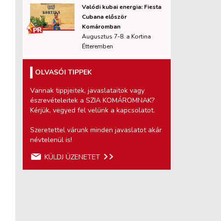
Valódi kubai energia: Fiesta
Cubana először
Komáromban
Augusztus 7-8. a Kortina
Étteremben
OLVASÓI TIPPEK
Vannak tippjeitek, javaslataitok vagy
észrevételeitek a SZIA KOMÁROMNAK?
Kérjük, vegyed fel velünk a kapcsolatot.
Szeretettel várunk minden javaslatot akár
névtelenül is!
KÜLDJ ÜZENETET