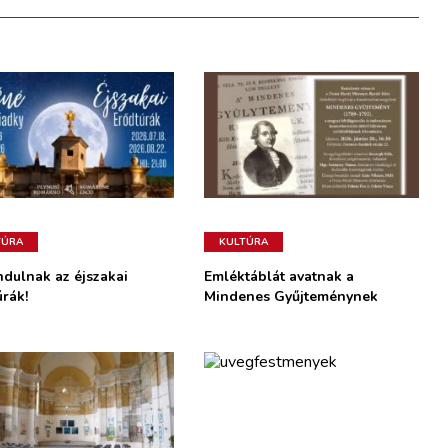
TÚRA
KULTÚRA
ndulnak az éjszakai
Emléktáblát avatnak a
úrák!
Mindenes Gyűjteménynek