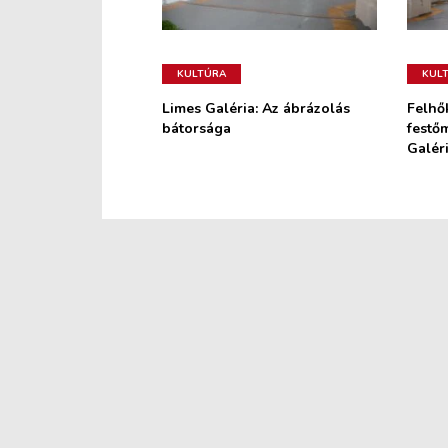
KULTÚRA
KUL
Limes Galéria: Az ábrázolás
Felhő
bátorsága
festőm
Galér