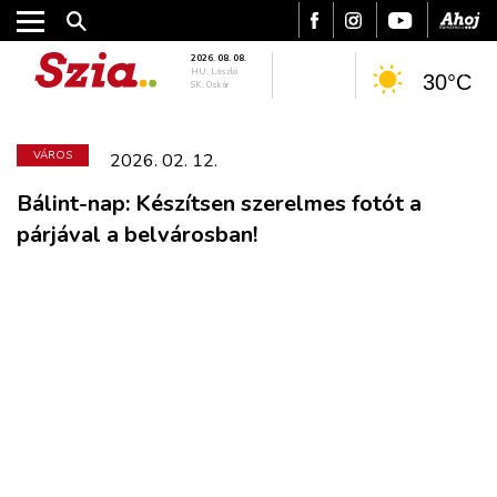
2026. 08. 08.
HU: László
30°C
SK: Oskár
VÁROS
2026. 02. 12.
Bálint-nap: Készítsen szerelmes fotót a
párjával a belvárosban!