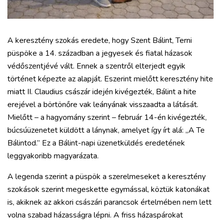
A keresztény szokás eredete, hogy Szent Bálint, Terni
püspöke a 14. században a jegyesek és fiatal házasok
védőszentjévé vált. Ennek a szentről elterjedt egyik
történet képezte az alapját. Eszerint mielőtt keresztény hite
miatt II. Claudius császár idején kivégezték, Bálint a hite
erejével a börtönőre vak leányának visszaadta a látását.
Mielőtt – a hagyomány szerint – február 14-én kivégezték,
búcsúüzenetet küldött a lánynak, amelyet így írt alá: „A Te
Bálintod.” Ez a Bálint-napi üzenetküldés eredetének
leggyakoribb magyarázata.
A legenda szerint a püspök a szerelmeseket a keresztény
szokások szerint megeskette egymással, köztük katonákat
is, akiknek az akkori császári parancsok értelmében nem lett
volna szabad házasságra lépni. A friss házaspárokat