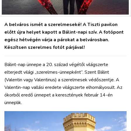
A belváros ismét a szerelmeseké! A Tiszti pavilon
előtt újra helyet kapott a Bálint-napi szív. A fotópont
egész hétvégén várja a párokat a belvárosban.
Készítsen szerelmes fotót párjával!
Bálint-nap ünnepe a 20. század végétől világszerte
elterjedt világi „szerelmes-ünnepként”. Szent Bálint
(Valentin vagy Valentinus) a szerelmesek védőszentje. A
Valentin-nap vallási eredete világszerte elhomályosult. Az
ókorból eredő ünnepet a keresztények február 14-én
ünneplik.