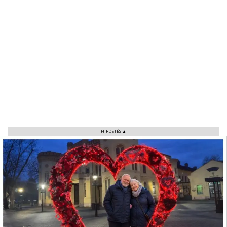
VÁROS
RÉGIÓ
HIRDETÉS ▲
SPORT
KULTÚRA
PODCAST
MIX