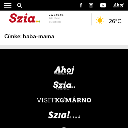
2026. 08. 09.
HU: Emőd
26°C
SK: Ľubomíra
Címke:
baba-mama
VÁROS
RÉGIÓ
SPORT
KULTÚRA
PODCAST
MIX