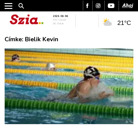
2026. 08. 08.
HU: László
21°C
SK: Oskár
Címke:
Bielik Kevin
VÁROS
RÉGIÓ
SPORT