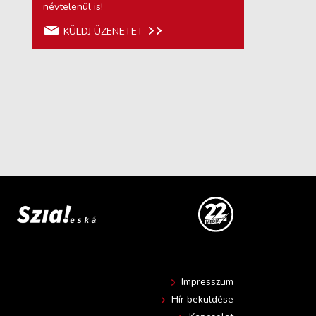
névtelenül is!
KÜLDJ ÜZENETET
Impresszum
Hír beküldése