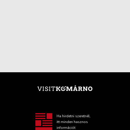
Ha hirdetni szeretnél,
itt minden hasznos
információt