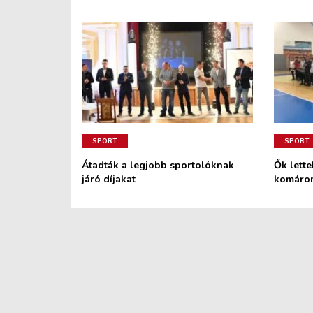
SPORT
SPORT
Átadták a legjobb sportolóknak
Ők lette
járó díjakat
komárom