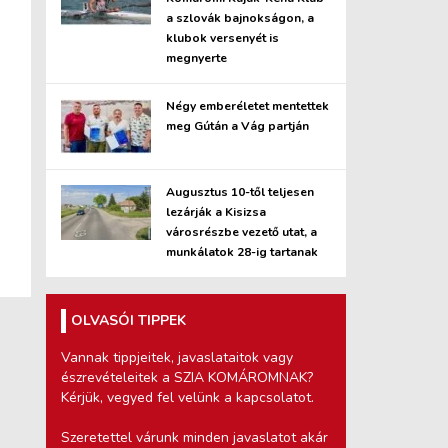
a szlovák bajnokságon, a
klubok versenyét is
megnyerte
Négy emberéletet mentettek
meg Gútán a Vág partján
Augusztus 10-től teljesen
lezárják a Kisizsa
városrészbe vezető utat, a
munkálatok 28-ig tartanak
OLVASÓI TIPPEK
Vannak tippjeitek, javaslataitok vagy
észrevételeitek a SZIA KOMÁROMNAK?
Kérjük, vegyed fel velünk a kapcsolatot.
Szeretettel várunk minden javaslatot akár