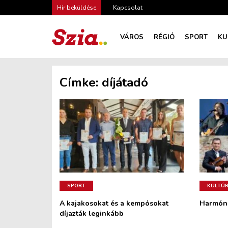
Hír beküldése
Kapcsolat
VÁROS
RÉGIÓ
SPORT
KU
Címke:
díjátadó
SPORT
KULTÚ
A kajakosokat és a kempósokat
Harmóni
díjazták leginkább