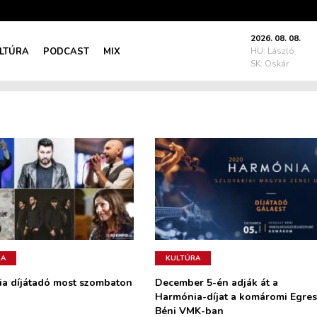
2026. 08. 08.
LTÚRA
PODCAST
MIX
HU: László
SK: Oskár
RA
KULTÚRA
a díjátadó most szombaton
December 5-én adják át a
Harmónia-díjat a komáromi Egres
Béni VMK-ban