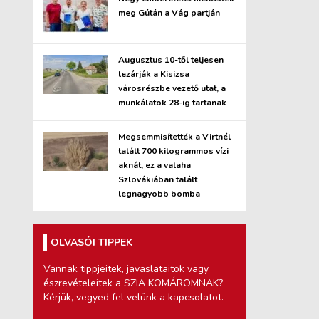
meg Gútán a Vág partján
Augusztus 10-től teljesen
lezárják a Kisizsa
városrészbe vezető utat, a
munkálatok 28-ig tartanak
Megsemmisítették a Virtnél
talált 700 kilogrammos vízi
aknát, ez a valaha
Szlovákiában talált
legnagyobb bomba
OLVASÓI TIPPEK
Vannak tippjeitek, javaslataitok vagy
észrevételeitek a SZIA KOMÁROMNAK?
Kérjük, vegyed fel velünk a kapcsolatot.