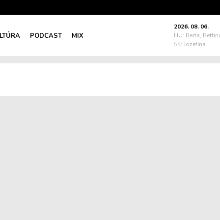
2026. 08. 06.
LTÚRA
PODCAST
MIX
HU: Berta, Bettin
SK: Jozefína