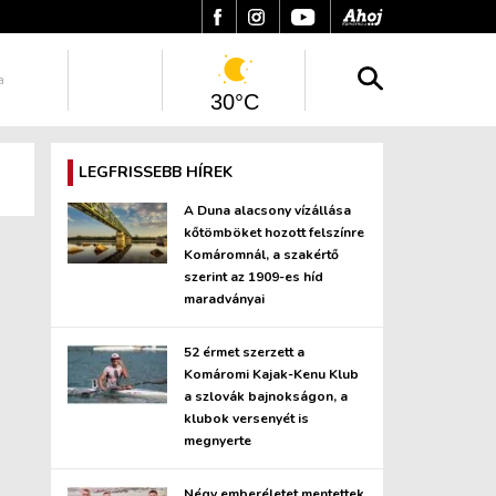
a
30°C
LEGFRISSEBB HÍREK
A Duna alacsony vízállása
kőtömböket hozott felszínre
Komáromnál, a szakértő
szerint az 1909-es híd
maradványai
52 érmet szerzett a
Komáromi Kajak-Kenu Klub
a szlovák bajnokságon, a
klubok versenyét is
megnyerte
Négy emberéletet mentettek