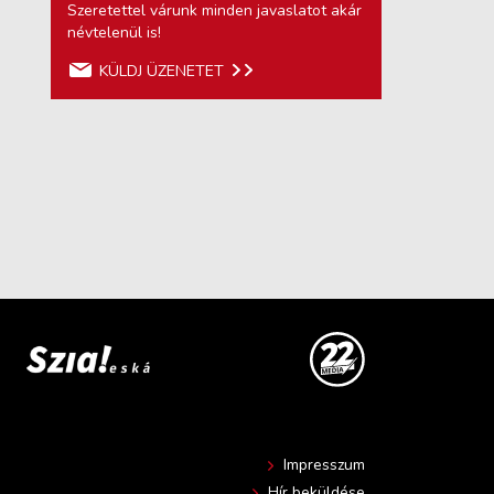
Szeretettel várunk minden javaslatot akár
névtelenül is!
KÜLDJ ÜZENETET
Impresszum
Hír beküldése