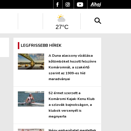
27°C
LEGFRISSEBB HÍREK
A Duna alacsony vízállása
kőtömböket hozott felszínre
Komáromnál, a szakértő
szerint az 1909-es híd
maradványai
52 érmet szerzett a
Komáromi Kajak-Kenu Klub
a szlovák bajnokságon, a
klubok versenyét is
megnyerte
Négy emberéletet mentettek