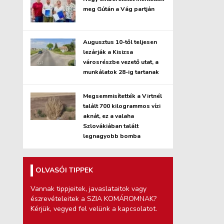
meg Gútán a Vág partján
Augusztus 10-től teljesen
lezárják a Kisizsa
városrészbe vezető utat, a
munkálatok 28-ig tartanak
Megsemmisítették a Virtnél
talált 700 kilogrammos vízi
aknát, ez a valaha
Szlovákiában talált
legnagyobb bomba
OLVASÓI TIPPEK
Vannak tippjeitek, javaslataitok vagy
észrevételeitek a SZIA KOMÁROMNAK?
Kérjük, vegyed fel velünk a kapcsolatot.