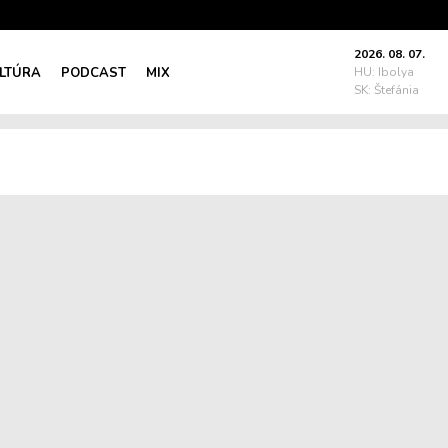
2026. 08. 07.
LTÚRA
PODCAST
MIX
HU: Ibolya
SK: Štefánia