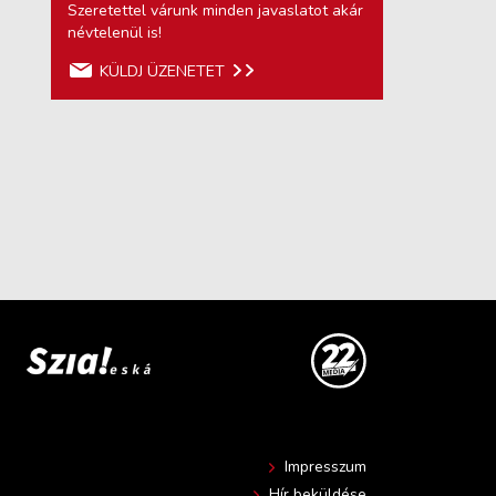
Szeretettel várunk minden javaslatot akár
névtelenül is!
KÜLDJ ÜZENETET
Impresszum
Hír beküldése