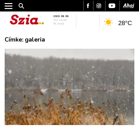
2026. 08. 08.
HU: László
28°C
SK: Oskár
Címke:
galeria
VÁROS
RÉGIÓ
SPORT
KULTÚRA
PODCAST
MIX