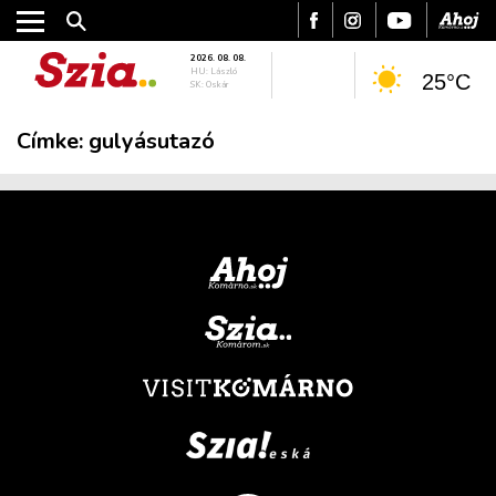
2026. 08. 08.
HU: László
25°C
SK: Oskár
Címke:
gulyásutazó
VÁROS
RÉGIÓ
SPORT
KULTÚRA
PODCAST
MIX