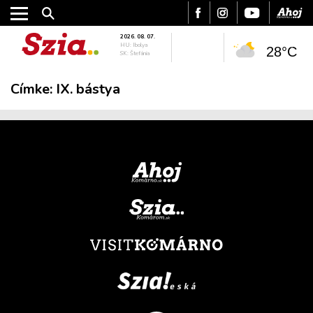
2026. 08. 07.
HU: Ibolya
28°C
SK: Štefánia
Címke:
IX. bástya
VÁROS
RÉGIÓ
SPORT
KULTÚRA
PODCAST
MIX