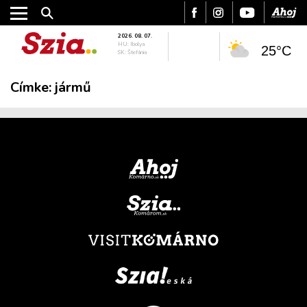
2026. 08. 07.
HU: Ibolya
25°C
SK: Štefánia
Címke:
jármű
VÁROS
RÉGIÓ
SPORT
KULTÚRA
PODCAST
MIX