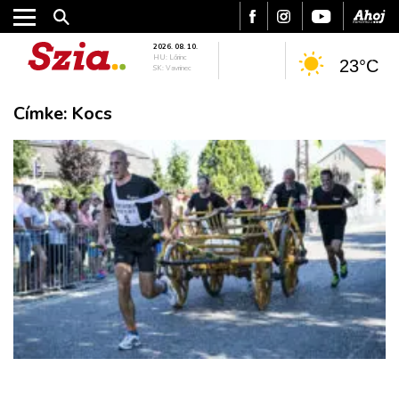
2026. 08. 10.
HU: Lőrinc
23°C
SK: Vavrinec
Címke:
Kocs
VÁROS
RÉGIÓ
SPORT
KULTÚRA
PODCAST
MIX