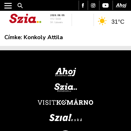
2026. 08. 09.
HU: Emőd
31°C
SK: Ľubomíra
Címke:
Konkoly Attila
VÁROS
RÉGIÓ
SPORT
KULTÚRA
PODCAST
MIX