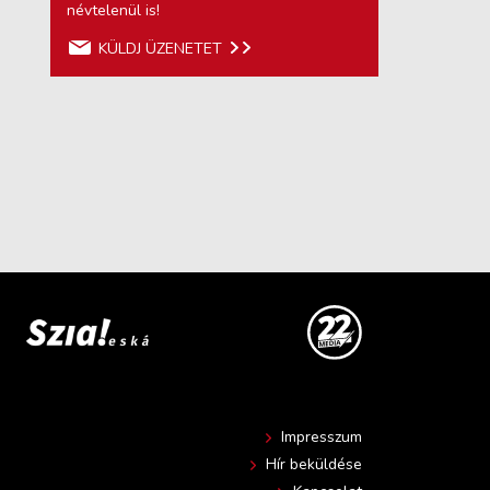
névtelenül is!
KÜLDJ ÜZENETET
Impresszum
Hír beküldése