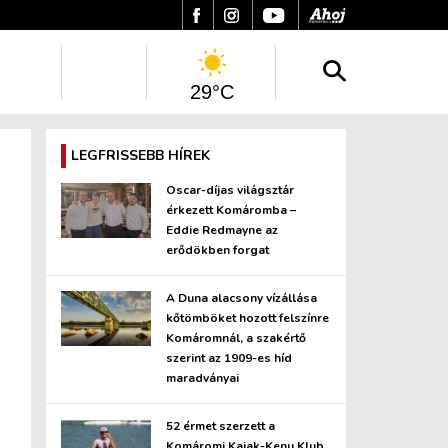
29°C
LEGFRISSEBB HÍREK
Oscar-díjas világsztár
érkezett Komáromba –
Eddie Redmayne az
erődökben forgat
A Duna alacsony vízállása
kőtömböket hozott felszínre
Komáromnál, a szakértő
szerint az 1909-es híd
maradványai
52 érmet szerzett a
Komáromi Kajak-Kenu Klub