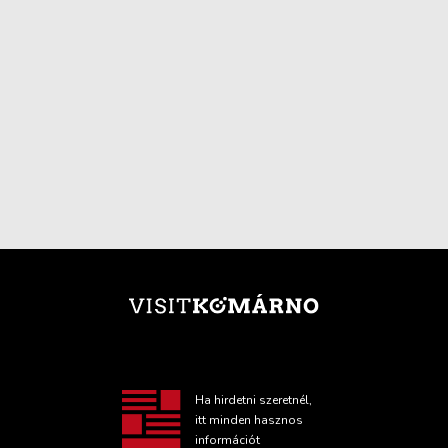
Ha hirdetni szeretnél,
itt minden hasznos
információt