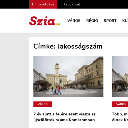
Hír beküldése
Kapcsolat
VÁROS
RÉGIÓ
SPORT
KU
Címke:
lakosságszám
VÁROS
VÁROS
7 év alatt a felére esett vissza az
Több, m
újszülöttek száma Komáromban
élnek 