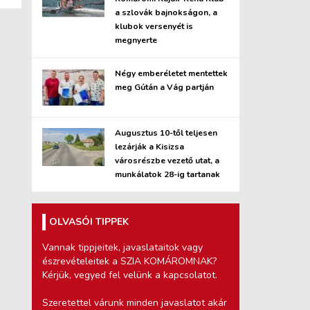
a szlovák bajnokságon, a
klubok versenyét is
megnyerte
Négy emberéletet mentettek
meg Gútán a Vág partján
Augusztus 10-től teljesen
lezárják a Kisizsa
városrészbe vezető utat, a
munkálatok 28-ig tartanak
OLVASÓI TIPPEK
Vannak tippjeitek, javaslataitok vagy
észrevételeitek a SZIA KOMÁROMNAK?
Kérjük, vegyed fel velünk a kapcsolatot.
Szeretettel várunk minden javaslatot akár