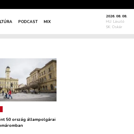
2026. 08. 08.
LTÚRA
PODCAST
MIX
HU: László
SK: Oskár
int 50 ország állampolgárai
Komáromban