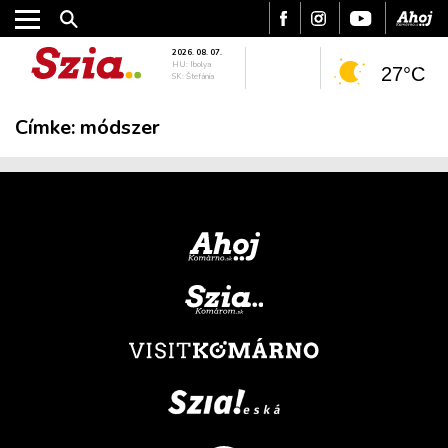
2026. 08. 07.
HU: Ibolya
27°C
SK: Štefánia
Címke:
módszer
VÁROS
RÉGIÓ
SPORT
KULTÚRA
PODCAST
MIX