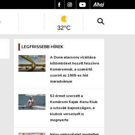
a
32°C
LEGFRISSEBB HÍREK
A Duna alacsony vízállása
kőtömböket hozott felszínre
Komáromnál, a szakértő
szerint az 1909-es híd
maradványai
52 érmet szerzett a
Komáromi Kajak-Kenu Klub
a szlovák bajnokságon, a
klubok versenyét is
megnyerte
Négy emberéletet mentettek