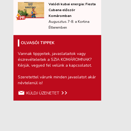
Valódi kubai energia: Fiesta
Cubana először
Komáromban
Augusztus 7-8. a Kortina
Étteremben
OLVASÓI TIPPEK
Vannak tippjeitek, javaslataitok vagy
észrevételeitek a SZIA KOMÁROMNAK?
Kérjük, vegyed fel velünk a kapcsolatot.
Szeretettel várunk minden javaslatot akár
névtelenül is!
KÜLDJ ÜZENETET