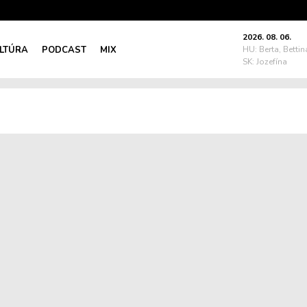
2026. 08. 06.
LTÚRA
PODCAST
MIX
HU: Berta, Bettin
SK: Jozefína