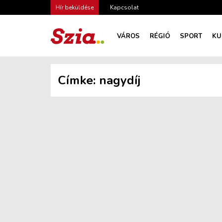
Hír beküldése
Kapcsolat
VÁROS
RÉGIÓ
SPORT
KU
Címke:
nagydíj