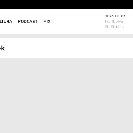
2026. 08. 07.
LTÚRA
PODCAST
MIX
HU: Ibolya
SK: Štefánia
ek