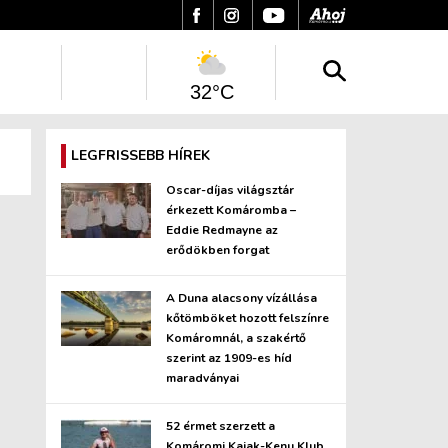
32°C
LEGFRISSEBB HÍREK
Oscar-díjas világsztár
érkezett Komáromba –
Eddie Redmayne az
erődökben forgat
A Duna alacsony vízállása
kőtömböket hozott felszínre
Komáromnál, a szakértő
szerint az 1909-es híd
maradványai
52 érmet szerzett a
Komáromi Kajak-Kenu Klub