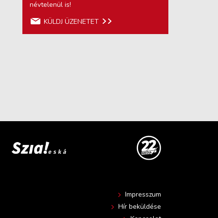
névtelenül is!
KÜLDJ ÜZENETET
Impresszum
Hír beküldése