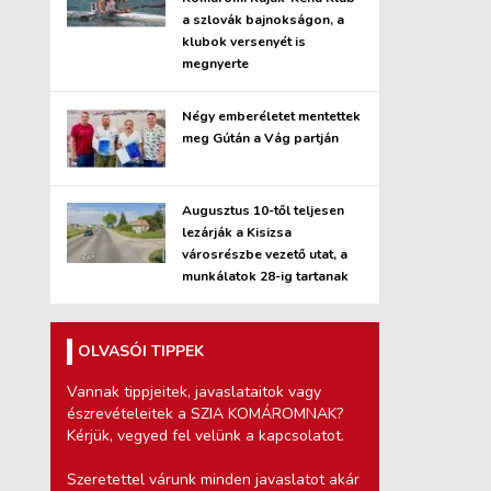
a szlovák bajnokságon, a
klubok versenyét is
megnyerte
Négy emberéletet mentettek
meg Gútán a Vág partján
Augusztus 10-től teljesen
lezárják a Kisizsa
városrészbe vezető utat, a
munkálatok 28-ig tartanak
OLVASÓI TIPPEK
Vannak tippjeitek, javaslataitok vagy
észrevételeitek a SZIA KOMÁROMNAK?
Kérjük, vegyed fel velünk a kapcsolatot.
Szeretettel várunk minden javaslatot akár