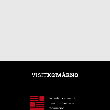
Ha hirdetni szeretnél,
itt minden hasznos
információt