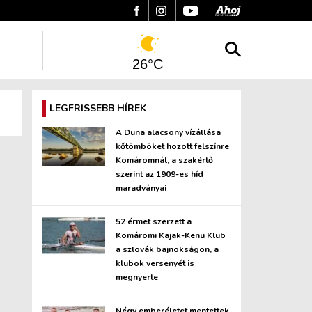
26°C
LEGFRISSEBB HÍREK
A Duna alacsony vízállása
kőtömböket hozott felszínre
Komáromnál, a szakértő
szerint az 1909-es híd
maradványai
52 érmet szerzett a
Komáromi Kajak-Kenu Klub
a szlovák bajnokságon, a
klubok versenyét is
megnyerte
Négy emberéletet mentettek