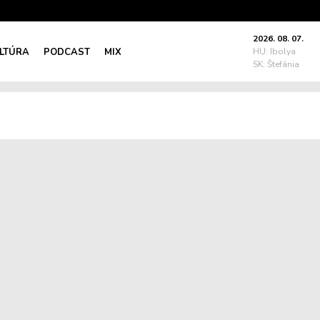
2026. 08. 07.
LTÚRA
PODCAST
MIX
HU: Ibolya
SK: Štefánia