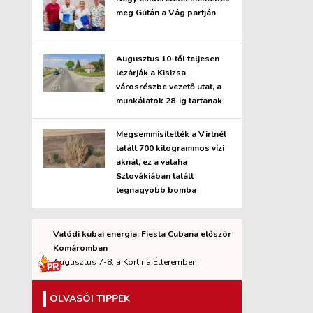
meg Gútán a Vág partján
Augusztus 10-től teljesen
lezárják a Kisizsa
városrészbe vezető utat, a
munkálatok 28-ig tartanak
Megsemmisítették a Virtnél
talált 700 kilogrammos vízi
aknát, ez a valaha
Szlovákiában talált
legnagyobb bomba
Valódi kubai energia: Fiesta Cubana először
Komáromban
Augusztus 7-8. a Kortina Étteremben
OLVASÓI TIPPEK