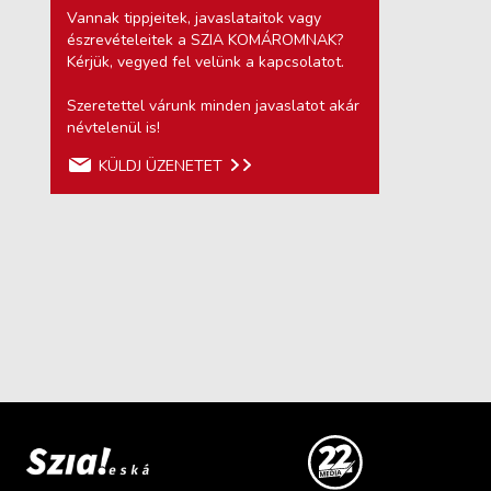
Vannak tippjeitek, javaslataitok vagy
észrevételeitek a SZIA KOMÁROMNAK?
Kérjük, vegyed fel velünk a kapcsolatot.
Szeretettel várunk minden javaslatot akár
névtelenül is!
KÜLDJ ÜZENETET