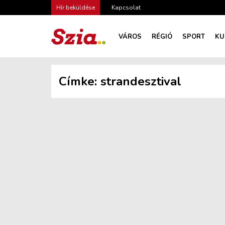
Hír beküldése
Kapcsolat
VÁROS
RÉGIÓ
SPORT
KU
Címke:
strandesztival