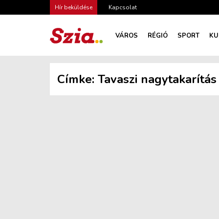
Hír beküldése
Kapcsolat
VÁROS
RÉGIÓ
SPORT
KU
Címke:
Tavaszi nagytakarítá