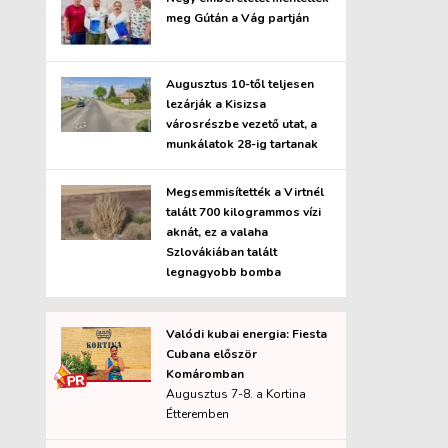
meg Gútán a Vág partján
Augusztus 10-től teljesen
lezárják a Kisizsa
városrészbe vezető utat, a
munkálatok 28-ig tartanak
Megsemmisítették a Virtnél
talált 700 kilogrammos vízi
aknát, ez a valaha
Szlovákiában talált
legnagyobb bomba
Valódi kubai energia: Fiesta
Cubana először
Komáromban
Augusztus 7-8. a Kortina
Étteremben