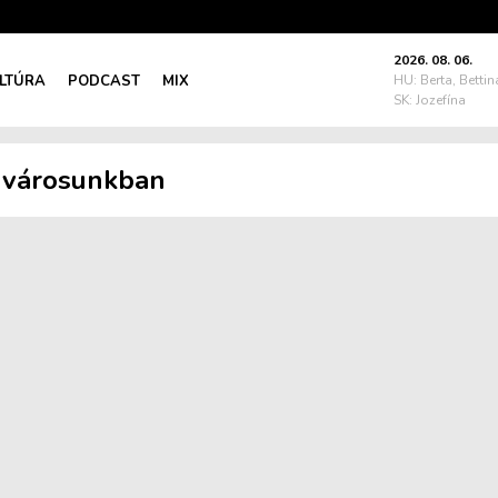
2026. 08. 06.
LTÚRA
PODCAST
MIX
HU: Berta, Bettin
SK: Jozefína
s városunkban