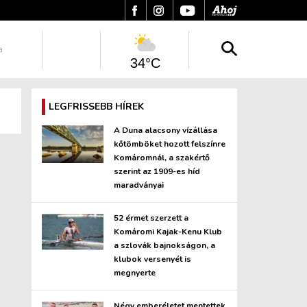
a
34°C
LEGFRISSEBB HÍREK
A Duna alacsony vízállása
kőtömböket hozott felszínre
Komáromnál, a szakértő
szerint az 1909-es híd
maradványai
52 érmet szerzett a
Komáromi Kajak-Kenu Klub
a szlovák bajnokságon, a
klubok versenyét is
megnyerte
Négy emberéletet mentettek