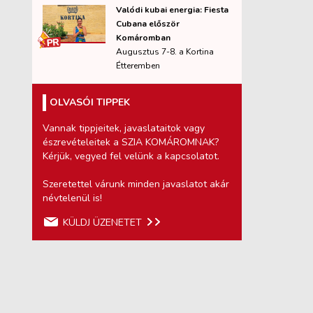
Valódi kubai energia: Fiesta
Cubana először
Komáromban
Augusztus 7-8. a Kortina
Étteremben
OLVASÓI TIPPEK
Vannak tippjeitek, javaslataitok vagy
észrevételeitek a SZIA KOMÁROMNAK?
Kérjük, vegyed fel velünk a kapcsolatot.
Szeretettel várunk minden javaslatot akár
névtelenül is!
KÜLDJ ÜZENETET