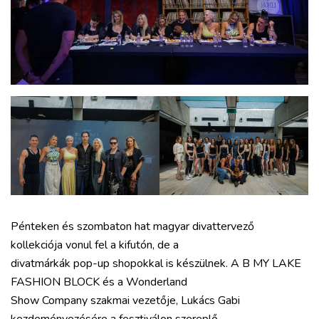
Pénteken és szombaton hat magyar divattervező
kollekciója vonul fel a kifutón, de a
divatmárkák pop-up shopokkal is készülnek. A B MY LAKE
FASHION BLOCK és a Wonderland
Show Company szakmai vezetője, Lukács Gabi
kezdeményezésére a fesztiválon szereplő