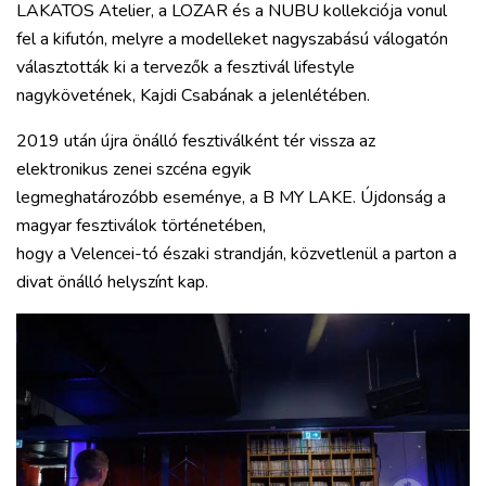
LAKATOS Atelier, a LOZAR és a NUBU kollekciója vonul
fel a kifutón, melyre a modelleket nagyszabású válogatón
választották ki a tervezők a fesztivál lifestyle
nagykövetének, Kajdi Csabának a jelenlétében.
2019 után újra önálló fesztiválként tér vissza az
elektronikus zenei szcéna egyik
legmeghatározóbb eseménye, a B MY LAKE. Újdonság a
magyar fesztiválok történetében,
hogy a Velencei-tó északi strandján, közvetlenül a parton a
divat önálló helyszínt kap.