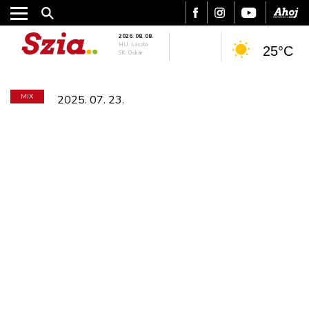
2026. 08. 08.
HU: László
25°C
SK: Oskár
MIX
2025. 07. 23.