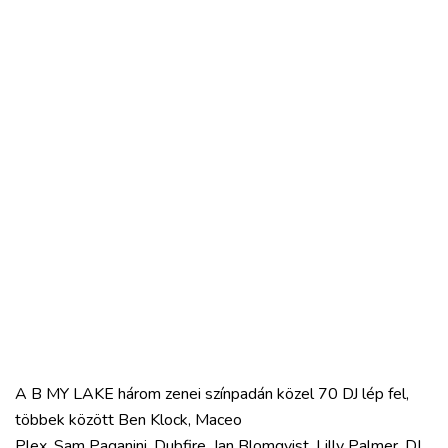
A B MY LAKE három zenei színpadán közel 70 DJ lép fel,
többek között Ben Klock, Maceo
Plex, Sam Paganini, Dubfire, Jan Blomqvist, Lilly Palmer, DJ