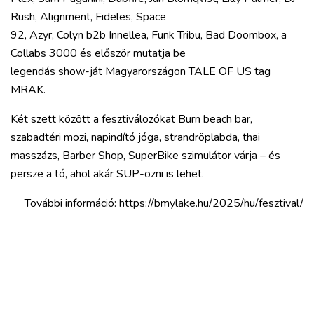
Rush, Alignment, Fideles, Space
92, Azyr, Colyn b2b Innellea, Funk Tribu, Bad Doombox, a
Collabs 3000 és először mutatja be
legendás show-ját Magyarországon TALE OF US tag
MRAK.
Két szett között a fesztiválozókat Burn beach bar,
szabadtéri mozi, napindító jóga, strandröplabda, thai
masszázs, Barber Shop, SuperBike szimulátor várja – és
persze a tó, ahol akár SUP-ozni is lehet.
További információ: https://bmylake.hu/2025/hu/fesztival/