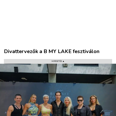
Divattervezők a B MY LAKE fesztiválon
HIRDETÉS ▲
VÁROS
RÉGIÓ
SPORT
KULTÚRA
PODCAST
MIX