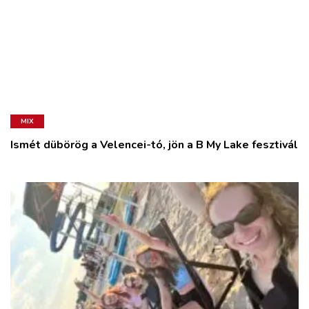
MIX
Ismét dübörög a Velencei-tó, jön a B My Lake fesztivál