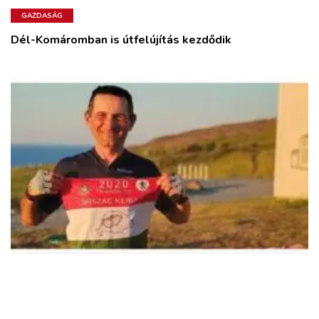
GAZDASÁG
Dél-Komáromban is útfelújítás kezdődik