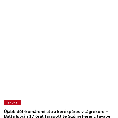
SPORT
Újabb dél-komáromi ultra kerékpáros világrekord –
Balla István 17 órát faragott le Szőnyi Ferenc tavalyi