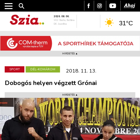
2026. 08. 06.
HU: Berta, Bettina
31°C
SK: Jozefína
HIRDETÉS ▲
SPORT
DÉL-KOMÁROM
2018. 11. 13.
Dobogós helyen végzett Grónai
HIRDETÉS ▲