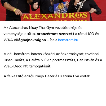
VÁROS
RÉGIÓ
SPORT
KULTÚRA
Az Alexandros Muay Thai Gym vezetőedzője és
PODCAST
versenyzője ezúttal
bronzérmet szerzett
a római ICO és
MIX
WKA
világbajnokságon
– írja a
komarom.hu
.
A dél-komáromi harcos köszöni az önkormányzat, továbbá
Bihari Balázs, a Balázs & Évi Sportmasszázs, Bán István és a
Well-Deck Kft. támogatását.
A felkészítő edzők Nagy Péter és Katona Éva voltak.