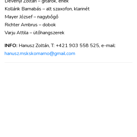
Dévényi Zoltán – gitárok, ének
Kollárik Barnabás – alt szaxofon, klarinét
Mayer József – nagybőgő
Richter Ambrus – dobok
Varju Attila – ütőhangszerek
INFO:
Hanusz Zoltán, T: +421 903 558 525, e-mail:
hanusz.mskskomarno@gmail.com