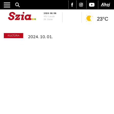
2026. 08. 08.
HU: László
23°C
SK: Oskár
KULTÚRA
2024. 10. 01.