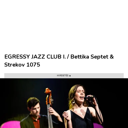
VÁROS
RÉGIÓ
SPORT
KULTÚRA
EGRESSY JAZZ CLUB I. / Bettika Septet &
PODCAST
Strekov 1075
MIX
HIRDETÉS ▲