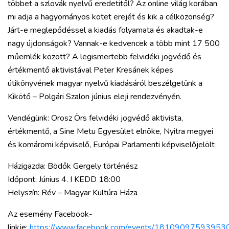
többet a szlovák nyelvű eredetitől? Az online világ korában
mi adja a hagyományos kötet erejét és kik a célközönség?
Járt-e meglepődéssel a kiadás folyamata és akadtak-e
nagy újdonságok? Vannak-e kedvencek a több mint 17 500
műemlék között? A legismertebb felvidéki jogvédő és
értékmentő aktivistával Peter Kresánek képes
útikönyvének magyar nyelvű kiadásáról beszélgetünk a
Kikötő – Polgári Szalon június eleji rendezvényén.
Vendégünk: Orosz Örs felvidéki jogvédő aktivista,
értékmentő, a Sine Metu Egyesület elnöke, Nyitra megyei
és komáromi képviselő, Európai Parlamenti képviselőjelölt
Házigazda: Bödők Gergely történész
Időpont: Június 4. I KEDD 18:00
Helyszín: Rév – Magyar Kultúra Háza
Az esemény Facebook-
linkje:
https://www.facebook.com/events/18109097593953