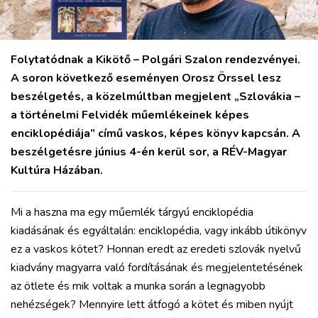
Folytatódnak a Kikötő – Polgári Szalon rendezvényei.
A soron következő eseményen Orosz Örssel lesz
beszélgetés, a közelmúltban megjelent „Szlovákia –
a történelmi Felvidék műemlékeinek képes
enciklopédiája” című vaskos, képes könyv kapcsán. A
beszélgetésre június 4-én kerül sor, a RÉV-Magyar
Kultúra Házában.
Mi a haszna ma egy műemlék tárgyú enciklopédia
kiadásának és egyáltalán: enciklopédia, vagy inkább útikönyv
ez a vaskos kötet? Honnan eredt az eredeti szlovák nyelvű
kiadvány magyarra való fordításának és megjelentetésének
az ötlete és mik voltak a munka során a legnagyobb
nehézségek? Mennyire lett átfogó a kötet és miben nyújt