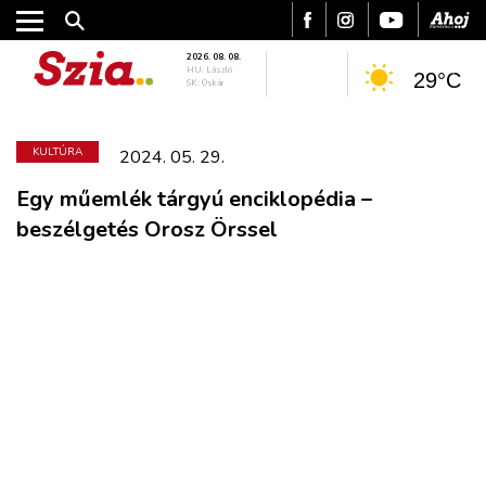
2026. 08. 08.
HU: László
29°C
SK: Oskár
KULTÚRA
2024. 05. 29.
Egy műemlék tárgyú enciklopédia –
beszélgetés Orosz Örssel