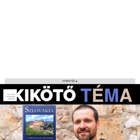
HIRDETÉS ▲
VÁROS
RÉGIÓ
SPORT
KULTÚRA
PODCAST
MIX