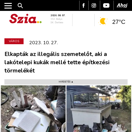
2026. 08. 07.
HU: Ibolya
27°C
SK: Štefánia
VÁROS
2023. 10. 27.
Elkapták az illegális szemetelőt, aki a
lakótelepi kukák mellé tette építkezési
törmelékét
HIRDETÉS ▲