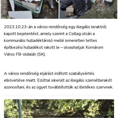
2023.10.23-án a városi rendőrség egy illegális leraktról
kapott bejelentést, amely szerint a Csillag utcán a
kommunális hulladéktároló mellé ismeretlen tettes
építkezési hulladékot rakott le – olvashatjuk Komárom
Város FB-oldalán (SK).
VÁROS
RÉGIÓ
SPORT
A városi rendőrség eljárást indított szabálysértés
KULTÚRA
elkövetése miatt. Ezúttal sikerült az illegális szemétlerakót
PODCAST
azonosítani, és az ügyet továbbították az illetékes szervnek.
MIX