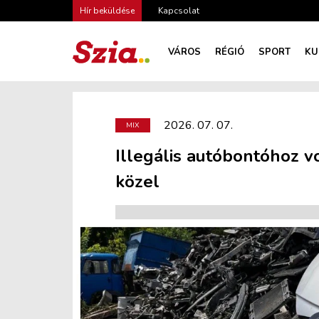
Hír beküldése
Kapcsolat
VÁROS
RÉGIÓ
SPORT
KU
2026. 07. 07.
MIX
Illegális autóbontóhoz 
közel