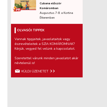
Cubana először
Komáromban
Augusztus 7-8. a Kortina
Étteremben
OLVASÓI TIPPEK
Vannak tippjeitek, javaslataitok vagy
észrevételeitek a SZIA KOMÁROMNAK?
Kérjük, vegyed fel velünk a kapcsolatot.
Szeretettel várunk minden javaslatot akár
névtelenül is!
KÜLDJ ÜZENETET