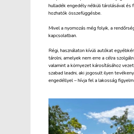
hulladék engedély nélküli tárolásával és
hozhatók összefüggésbe.
Mivel a nyomozás még folyik, a rendőrség
kapcsolatban.
Régi, használaton kívüli autókat egyébk
tárolni, amelyek nem erre a célra szolgáln
valamint a környezet károsításához vezet
szabad leadni, aki jogosult ilyen tevéke
engedéllyel – hívja fel a lakosság figyel