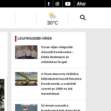
30°C
LEGFRISSEBB HÍREK
Oscar-díjas világsztár
érkezett Komáromba –
Eddie Redmayne az
erődökben forgat
A Duna alacsony vízállása
kőtömböket hozott felszínre
Komáromnál, a szakértő
szerint az 1909-es híd
maradványai
52 érmet szerzett a
Komáromi Kajak-Kenu Klub