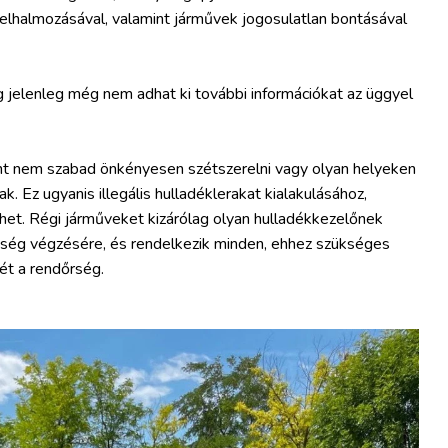
 felhalmozásával, valamint járművek jogosulatlan bontásával
 jelenleg még nem adhat ki további információkat az üggyel
ént nem szabad önkényesen szétszerelni vagy olyan helyeken
ak. Ez ugyanis illegális hulladéklerakat kialakulásához,
het. Régi járműveket kizárólag olyan hulladékkezelőnek
nység végzésére, és rendelkezik minden, ehhez szükséges
mét a rendőrség.