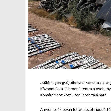
„Különleges gyűjtőhelyre” vonultak ki t
Központjának (Národná centrála osobitnýc
Komáromhoz közeli területen található.
A nyomozók olyan feltételezett jogsért