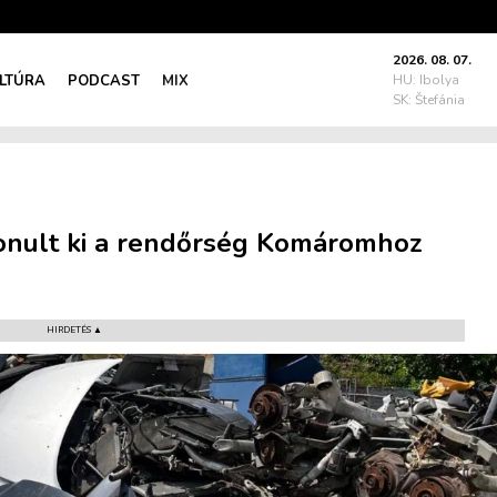
2026. 08. 07.
LTÚRA
PODCAST
MIX
HU: Ibolya
SK: Štefánia
vonult ki a rendőrség Komáromhoz
HIRDETÉS ▲