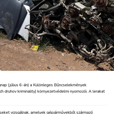
egnap (július 6-án) a Különleges Bűncselekmények
h druhov kriminality) környezetvédelmi nyomozói. A lerakat
éseket vizsgálnak, amelyek gépjárművekből származó