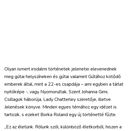
Olyan ismert irodalmi történetek jelenetei elevenednek
meg gútai helyszíneken és gútai valamint Gútához kötődő
emberek által, mint a 22-es csapdája – ami egyben a tárlat
nyitóképe -, vagy Nyomorultak, Szent Johanna Gimi,
Csillagok háborúja, Lady Chatterley szeretője, illetve
Jelenések könyve. Minden egyes témához egy idézet is
tartozik, s ezeket Borka Roland egy új történetté fűzte.
„Ez az életünk. Rólunk szól, különböző életkorból, hiszen a