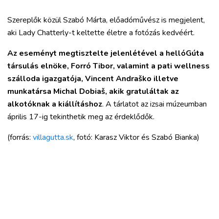
Szereplők közül Szabó Márta, előadóművész is megjelent,
aki Lady Chatterly-t keltette életre a fotózás kedvéért.
Az eseményt megtisztelte jelenlétével a hellóGúta
társulás elnöke, Forró Tibor, valamint a pati wellness
szálloda igazgatója, Vincent Andraško illetve
munkatársa Michal Dobiaš, akik gratuláltak az
alkotóknak a kiállításhoz
. A tárlatot az izsai múzeumban
április 17-ig tekinthetik meg az érdeklődők.
(forrás:
villagutta.sk
, fotó: Karasz Viktor és Szabó Bianka)