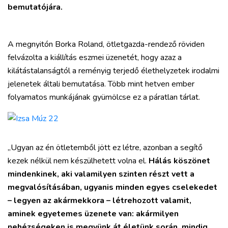
bemutatójára.
A megnyitón Borka Roland, ötletgazda-rendező röviden
felvázolta a kiállítás eszmei üzenetét, hogy azaz a
kilátástalanságtól a reményig terjedő élethelyzetek irodalmi
jelenetek általi bemutatása. Több mint hetven ember
folyamatos munkájának gyümölcse ez a páratlan tárlat.
„Ugyan az én ötletemből jött ez létre, azonban a segítő
kezek nélkül nem készülhetett volna el.
Hálás köszönet
mindenkinek, aki valamilyen szinten részt vett a
megvalósításában, ugyanis minden egyes cselekedet
– legyen az akármekkora – létrehozott valamit,
aminek egyetemes üzenete van: akármilyen
nehézségeken is megyünk át életünk során, mindig