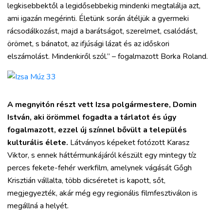
legkisebbektől a legidősebbekig mindenki megtalálja azt,
ami igazán megérinti. Életünk során átéljük a gyermeki
rácsodálkozást, majd a barátságot, szerelmet, csalódást,
örömet, s bánatot, az ifjúsági lázat és az időskori
elszámolást. Mindenkiről szól.” – fogalmazott Borka Roland.
A megnyitón részt vett Izsa polgármestere, Domin
István, aki örömmel fogadta a tárlatot és úgy
fogalmazott, ezzel új színnel bővült a település
kulturális élete.
Látványos képeket fotózott Karasz
Viktor, s ennek háttérmunkájáról készült egy mintegy tíz
perces fekete-fehér werkfilm, amelynek vágását Gőgh
Krisztián vállalta, több dicséretet is kapott, sőt,
megjegyezték, akár még egy regionális filmfesztiválon is
megállná a helyét.