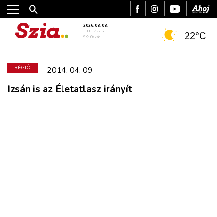
2026. 08. 08.
HU: László
22°C
SK: Oskár
RÉGIÓ
2014. 04. 09.
Izsán is az Életatlasz irányít