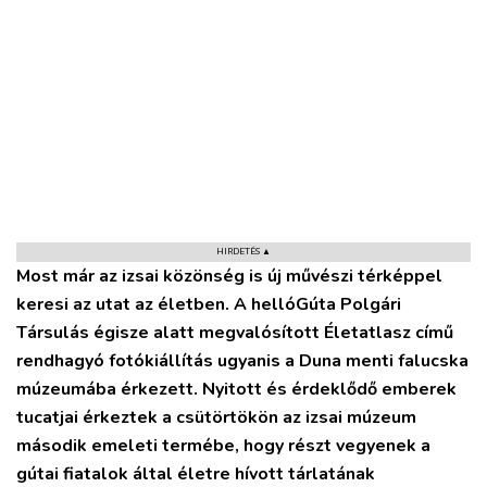
HIRDETÉS ▲
Most már az izsai közönség is új művészi térképpel
keresi az utat az életben. A hellóGúta Polgári
VÁROS
Társulás égisze alatt megvalósított Életatlasz című
RÉGIÓ
rendhagyó fotókiállítás ugyanis a Duna menti falucska
SPORT
múzeumába érkezett. Nyitott és érdeklődő emberek
KULTÚRA
tucatjai érkeztek a csütörtökön az izsai múzeum
PODCAST
második emeleti termébe, hogy részt vegyenek a
MIX
gútai fiatalok által életre hívott tárlatának