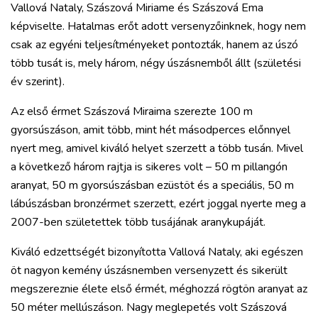
Vallová Nataly, Szászová Miriame és Szászová Ema
képviselte. Hatalmas erőt adott versenyzőinknek, hogy nem
csak az egyéni teljesítményeket pontozták, hanem az úszó
több tusát is, mely három, négy úszásnemből állt (születési
év szerint).
Az első érmet Szászová Miraima szerezte 100 m
gyorsúszáson, amit több, mint hét másodperces előnnyel
nyert meg, amivel kiváló helyet szerzett a több tusán. Mivel
a következő három rajtja is sikeres volt – 50 m pillangón
aranyat, 50 m gyorsúszásban ezüstöt és a speciális, 50 m
lábúszásban bronzérmet szerzett, ezért joggal nyerte meg a
2007-ben születettek több tusájának aranykupáját.
Kiváló edzettségét bizonyította Vallová Nataly, aki egészen
öt nagyon kemény úszásnemben versenyzett és sikerült
megszereznie élete első érmét, méghozzá rögtön aranyat az
50 méter mellúszáson. Nagy meglepetés volt Szászová