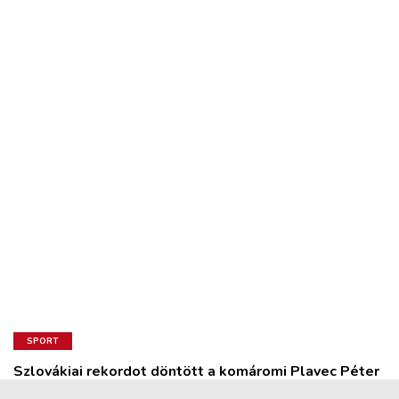
SPORT
Szlovákiai rekordot döntött a komáromi Plavec Péter
a tallini jeges úszó-világbajnokságon