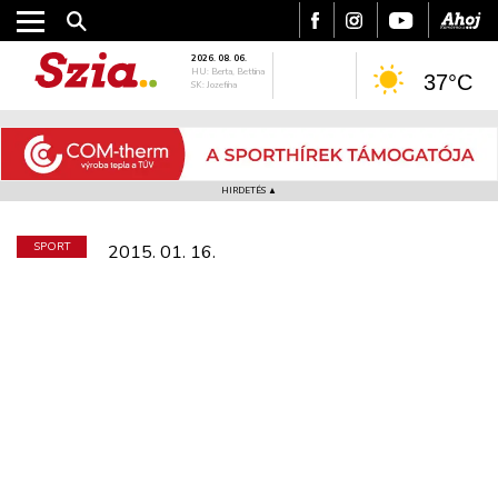
2026. 08. 06.
HU: Berta, Bettina
37°C
SK: Jozefína
HIRDETÉS ▲
SPORT
2015. 01. 16.