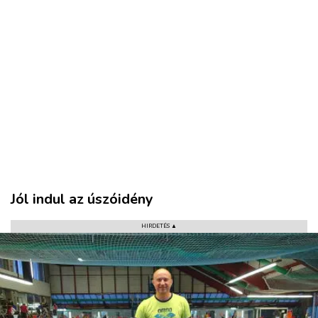
VÁROS
RÉGIÓ
SPORT
KULTÚRA
PODCAST
Jól indul az úszóidény
MIX
HIRDETÉS ▲