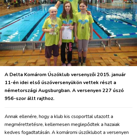
A Delta Komárom Úszóklub versenyzői 2015. január
11-én idei első úszóversenyükön vettek részt a
németországi Augsburgban. A versenyen 227 úszó
956-szor állt rajthoz.
Annak ellenére, hogy a klub kis csoporttal utazott a
megmérettetésre, kellemesen meglepődtek a hazaiak
kedves fogadtatásán. A komáromi úszóklubot a versenyen