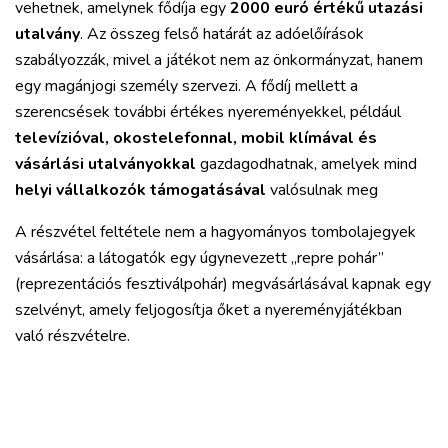
vehetnek, amelynek fődíja egy
2000 euró értékű utazási
utalvány
. Az összeg felső határát az adóelőírások
szabályozzák, mivel a játékot nem az önkormányzat, hanem
egy magánjogi személy szervezi. A fődíj mellett a
szerencsések további értékes nyereményekkel, például
televízióval, okostelefonnal, mobil klímával és
vásárlási utalványokkal
gazdagodhatnak, amelyek mind
helyi vállalkozók támogatásával
valósulnak meg
A részvétel feltétele nem a hagyományos tombolajegyek
vásárlása: a látogatók egy úgynevezett „repre pohár”
(reprezentációs fesztiválpohár) megvásárlásával kapnak egy
szelvényt, amely feljogosítja őket a nyereményjátékban
való részvételre.