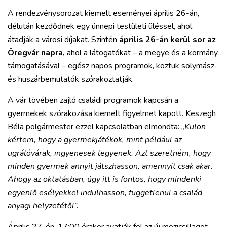
A rendezvénysorozat kiemelt eseményei április 26-án,
délután kezdődnek egy ünnepi testületi üléssel, ahol
átadják a városi díjakat. Szintén
április 26-án kerül sor az
Öregvár napra,
ahol a látogatókat – a megye és a kormány
támogatásával – egész napos programok, köztük solymász-
és huszárbemutatók szórakoztatják.
A vár tövében zajló családi programok kapcsán a
gyermekek szórakozása kiemelt figyelmet kapott. Keszegh
Béla polgármester ezzel kapcsolatban elmondta:
„Külön
kértem, hogy a gyermekjátékok, mint például az
ugrálóvárak, ingyenesek legyenek. Azt szeretném, hogy
minden gyermek annyit játszhasson, amennyit csak akar.
Ahogy az oktatásban, úgy itt is fontos, hogy mindenki
egyenlő esélyekkel indulhasson, függetlenül a család
anyagi helyzetétől”.