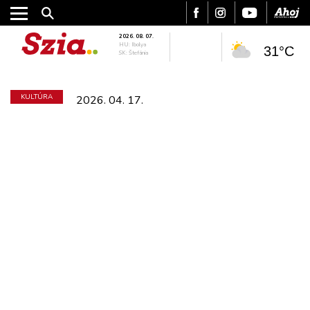
2026. 08. 07.
HU: Ibolya
31°C
SK: Štefánia
KULTÚRA
2026. 04. 17.