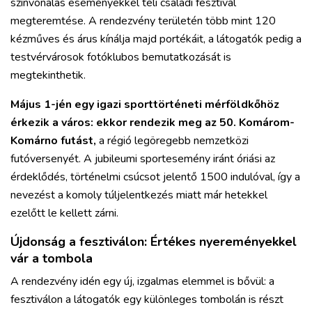
színvonalas eseményekkel teli családi fesztivál
megteremtése. A rendezvény területén több mint 120
kézműves és árus kínálja majd portékáit, a látogatók pedig a
testvérvárosok fotóklubos bemutatkozását is
megtekinthetik.
Május 1-jén egy igazi sporttörténeti mérföldkőhöz
érkezik a város: ekkor rendezik meg az 50. Komárom-
Komárno futást,
a régió legöregebb nemzetközi
futóversenyét. A jubileumi sportesemény iránt óriási az
érdeklődés, történelmi csúcsot jelentő 1500 indulóval, így a
nevezést a komoly túljelentkezés miatt már hetekkel
ezelőtt le kellett zárni.
Újdonság a fesztiválon: Értékes nyereményekkel
vár a tombola
A rendezvény idén egy új, izgalmas elemmel is bővül: a
fesztiválon a látogatók egy különleges tombolán is részt