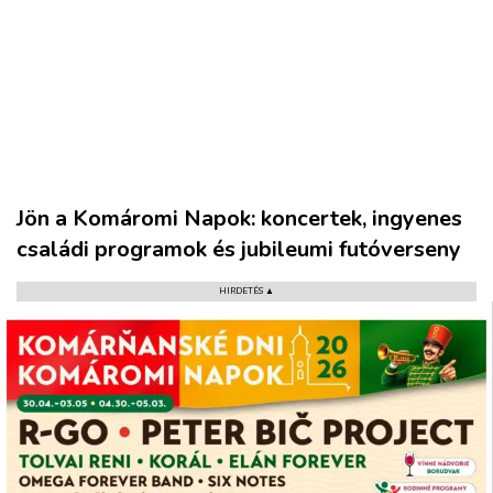
Jön a Komáromi Napok: koncertek, ingyenes
családi programok és jubileumi futóverseny
HIRDETÉS ▲
VÁROS
RÉGIÓ
SPORT
KULTÚRA