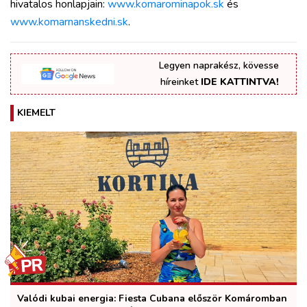
hivatalos honlapjain:
www.komarominapok.sk
és
www.komarnanskedni.sk
.
Legyen naprakész, kövesse
híreinket
IDE KATTINTVA!
KIEMELT
Valódi kubai energia: Fiesta Cubana először Komáromban