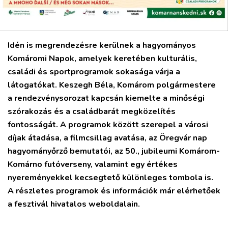
PODCAST
MIX
Idén is megrendezésre kerülnek a hagyományos
Komáromi Napok, amelyek keretében kulturális,
családi és sportprogramok sokasága várja a
látogatókat. Keszegh Béla, Komárom polgármestere
a rendezvénysorozat kapcsán kiemelte a minőségi
szórakozás és a családbarát megközelítés
fontosságát. A programok között szerepel a városi
díjak átadása, a filmcsillag avatása, az Öregvár nap
hagyományőrző bemutatói, az 50., jubileumi Komárom-
Komárno futóverseny, valamint egy értékes
nyereményekkel kecsegtető különleges tombola is.
A részletes programok és információk már elérhetőek
a fesztivál hivatalos weboldalain.