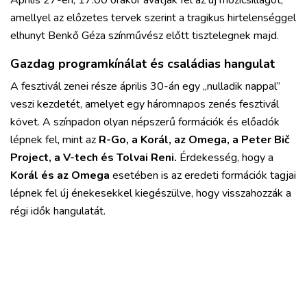
Április 27-én, 17:00 órakor avatják fel az új mozicsillagot,
amellyel az előzetes tervek szerint a tragikus hirtelenséggel
elhunyt Benkő Géza színművész előtt tisztelegnek majd.
Gazdag programkínálat és családias hangulat
A fesztivál zenei része április 30-án egy „nulladik nappal”
veszi kezdetét, amelyet egy háromnapos zenés fesztivál
követ. A színpadon olyan népszerű formációk és előadók
lépnek fel, mint az
R-Go, a Korál, az Omega, a Peter Bič
Project, a V-tech és Tolvai Reni.
Érdekesség, hogy a
Korál és az Omega
esetében is az eredeti formációk tagjai
lépnek fel új énekesekkel kiegészülve, hogy visszahozzák a
régi idők hangulatát.