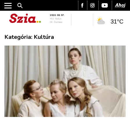
2026. 08. 07.
HU: Ibolya
31°C
SK: Štefánia
Kategória:
Kultúra