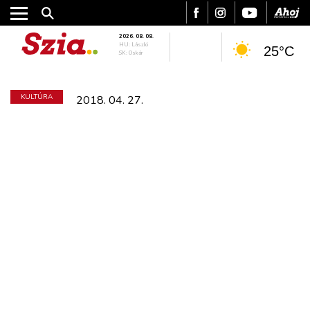
2026. 08. 08.
HU: László
25°C
SK: Oskár
KULTÚRA
2018. 04. 27.