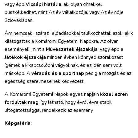
vagy épp
Vicsápi Natália
, aki olyan címekkel
büszkélkedhet, mint Az év vállalkozója, vagy Az év nője
Szlovákiában.
Ám nemcsak „száraz” előadásokkal találkozhattak azok, akik
kilátogattak a Komáromi Egyetemi Napokra. Az olyan
események, mint a
Művészetek éjszakája
, vagy épp a
Játékok éjszakája
minden évben könnyed szórakozást
ígérnek a kikapcsolódni vágyóknak, és ez idén sem volt
másképp. A
véradás és a sportnap
pedig a mozgás és az
egészség szerelmeseinek kedvezett.
A Komáromi Egyetemi Napok egyes napjain
közel ezren
fordultak meg
, így látható, hogy évről évre stabil
látogatottsággal rendelkezik az esemény.
Képgaléria: