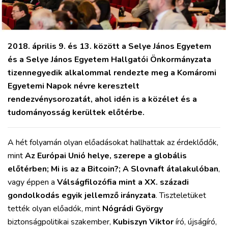
2018. április 9. és 13. között a Selye János Egyetem
és a Selye János Egyetem Hallgatói Önkormányzata
VÁROS
tizennegyedik alkalommal rendezte meg a Komáromi
RÉGIÓ
Egyetemi Napok névre keresztelt
SPORT
rendezvénysorozatát, ahol idén is a közélet és a
KULTÚRA
tudományosság kerültek előtérbe.
PODCAST
MIX
A hét folyamán olyan előadásokat hallhattak az érdeklődők,
mint
Az Európai Unió helye, szerepe a globális
előtérben; Mi is az a Bitcoin?; A Slovnaft átalakulóban
,
vagy éppen a
Válságfilozófia mint a XX. századi
gondolkodás egyik jellemző irányzata
. Tiszteletüket
tették olyan előadók, mint
Nógrádi György
biztonságpolitikai szakember,
Kubiszyn Viktor
író, újságíró,