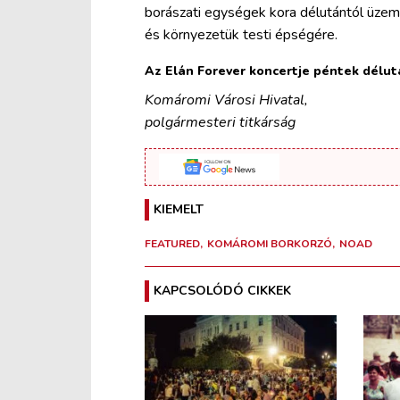
borászati egységek kora délutántól üzeme
és környezetük testi épségére.
Az Elán Forever koncertje péntek délutá
Komáromi Városi Hivatal,
polgármesteri titkárság
KIEMELT
FEATURED
KOMÁROMI BORKORZÓ
NOAD
KAPCSOLÓDÓ CIKKEK