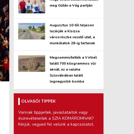
meg Gútán a Vág partján
Augusztus 10-től teljesen
lezárják a Kisizsa
városrészbe vezető utat, a
munkálatok 28-ig tartanak
Megsemmisítették a Virtnél
talált 700 kilogrammos vízi
aknát, ez a valaha
Szlovákiában talált
legnagyobb bomba
OLVASÓI TIPPEK
Vannak tippjeitek, javaslataitok vagy
észrevételeitek a SZIA KOMÁROMNAK?
Kérjük, vegyed fel velünk a kapcsolatot.