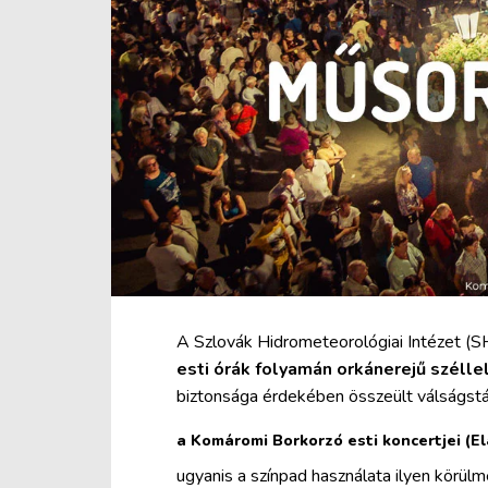
A Szlovák Hidrometeorológiai Intézet (S
esti órák folyamán orkánerejű széll
biztonsága érdekében összeült válságst
a Komáromi Borkorzó esti koncertjei (E
ugyanis a színpad használata ilyen körü