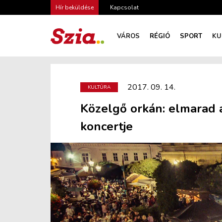
Hír beküldése
Kapcsolat
VÁROS
RÉGIÓ
SPORT
KU
2017. 09. 14.
KULTÚRA
Közelgő orkán: elmarad a
koncertje