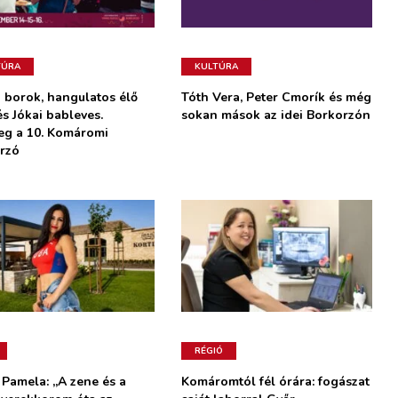
TÚRA
KULTÚRA
ó borok, hangulatos élő
Tóth Vera, Peter Cmorík és még
s Jókai bableves.
sokan mások az idei Borkorzón
eg a 10. Komáromi
rzó
RÉGIÓ
 Pamela: „A zene és a
Komáromtól fél órára: fogászat