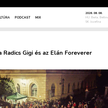
2026. 08. 06.
LTÚRA
PODCAST
MIX
HU: Berta, Bettin
SK: Jozefína
 Radics Gigi és az Elán Foreverer