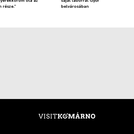
gyerekkorom óta az
saját laborral Győr
 része.”
belvárosában