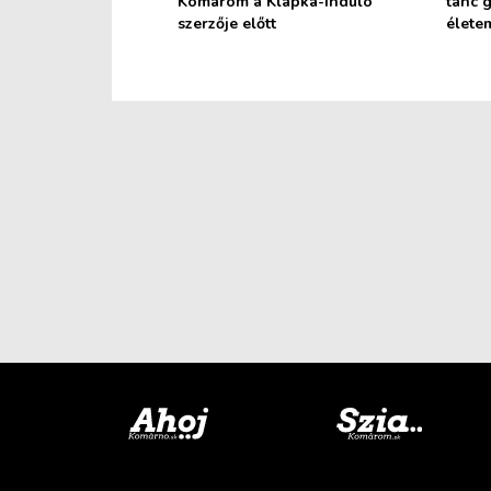
Komárom a Klapka-induló
tánc 
szerzője előtt
életem