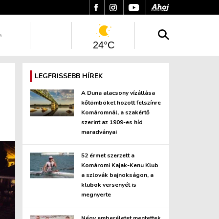
a
24°C
LEGFRISSEBB HÍREK
A Duna alacsony vízállása
kőtömböket hozott felszínre
Komáromnál, a szakértő
szerint az 1909-es híd
maradványai
52 érmet szerzett a
Komáromi Kajak-Kenu Klub
a szlovák bajnokságon, a
klubok versenyét is
megnyerte
Négy emberéletet mentettek