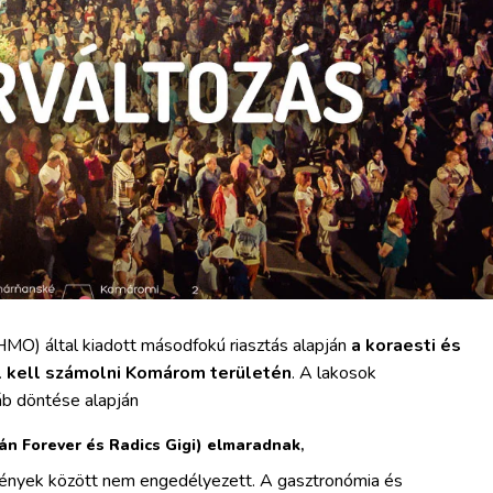
HMO) által kiadott másodfokú riasztás alapján
a koraesti és
el kell számolni Komárom területén
. A lakosok
áb döntése alapján
lán Forever és Radics Gigi) elmaradnak
,
lmények között nem engedélyezett. A gasztronómia és