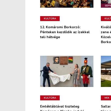
KULTÚRA
KUL
12. Komáromi Borkorzó:
Kivál
Pénteken kezdődik az ízekkel
zene é
teli hétvége
Közel
Borko
KULTÚRA
MIX
Emléktáblával tiszteleg
Sallai