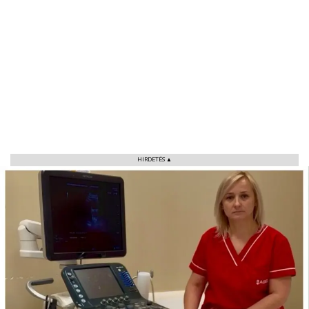
HIRDETÉS ▲
VÁROS
RÉGIÓ
SPORT
KULTÚRA
PODCAST
MIX