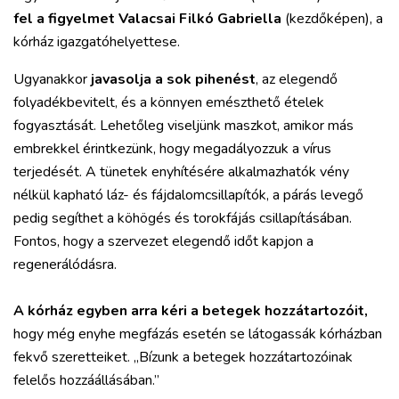
fel a figyelmet Valacsai Filkó Gabriella
(kezdőképen), a
kórház igazgatóhelyettese.
Ugyanakkor
javasolja a sok pihenést
, az elegendő
folyadékbevitelt, és a könnyen emészthető ételek
fogyasztását. Lehetőleg viseljünk maszkot, amikor más
embrekkel érintkezünk, hogy megadályozzuk a vírus
terjedését. A tünetek enyhítésére alkalmazhatók vény
nélkül kapható láz- és fájdalomcsillapítók, a párás levegő
pedig segíthet a köhögés és torokfájás csillapításában.
Fontos, hogy a szervezet elegendő időt kapjon a
regenerálódásra.
A kórház egyben arra kéri a betegek hozzátartozóit,
hogy még enyhe megfázás esetén se látogassák kórházban
fekvő szeretteiket. „Bízunk a betegek hozzátartozóinak
felelős hozzáállásában.”