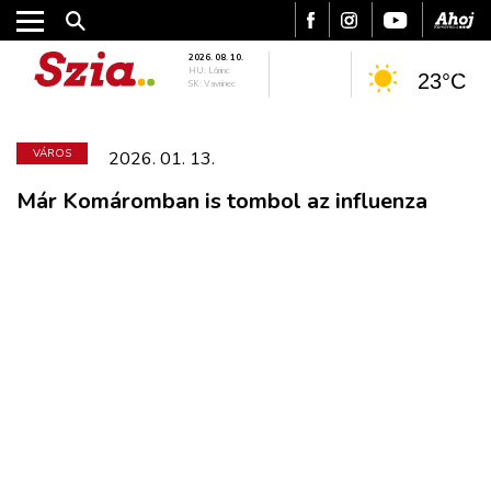
2026. 08. 10.
HU: Lőrinc
23°C
SK: Vavrinec
VÁROS
2026. 01. 13.
Már Komáromban is tombol az influenza