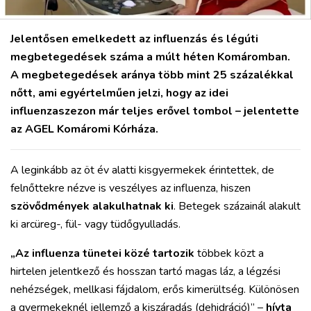
Jelentősen emelkedett az influenzás és légúti
megbetegedések száma a múlt héten Komáromban.
A megbetegedések aránya több mint 25 százalékkal
nőtt, ami egyértelműen jelzi, hogy az idei
influenzaszezon már teljes erővel tombol – jelentette
az AGEL Komáromi Kórháza.
A leginkább az öt év alatti kisgyermekek érintettek, de
felnőttekre nézve is veszélyes az influenza, hiszen
szövődmények alakulhatnak ki
. Betegek százainál alakult
ki arcüreg-, fül- vagy tüdőgyulladás.
„Az influenza tünetei közé tartozik
többek közt a
hirtelen jelentkező és hosszan tartó magas láz, a légzési
nehézségek, mellkasi fájdalom, erős kimerültség. Különösen
a gyermekeknél jellemző a kiszáradás (dehidráció)” –
hívta