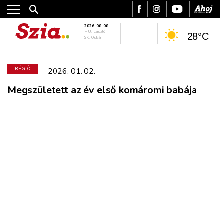
2026. 08. 08.
HU: László
28°C
SK: Oskár
RÉGIÓ
2026. 01. 02.
Megszületett az év első komáromi babája