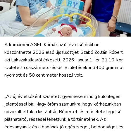
A komáromi AGEL Kórház az új év első óráiban
köszönthette 2026 első újszülöttjét. Szabó Zoltán Róbert,
aki Lakszakállasról érkezett, 2026. január 1-jén 21:10-kor
született császármetszéssel. Születésekor 3400 grammot
nyomott és 50 centiméter hosszú volt.
„Az új év elsőként született gyermeke mindig különleges
jelentéssel bír. Nagy öröm számunkra, hogy kórházunkban
üdvözölhettük a kis Zoltán Róbertet, és már élete legelső
pillanataitól részesei lehettünk a történetének. Az
édesanyának és a babának jó egészséget, boldogságot és