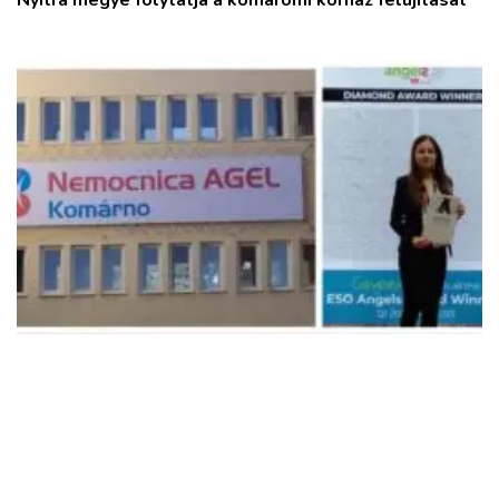
Nyitra megye folytatja a komáromi kórház felújítását