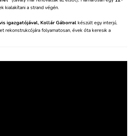
üfét”
(tavaly már renoválták az elsőt)
.
Hamarosan egy
12-
k kialakítani a strand végén.
s igazgatójával, Kollár Gáborral
készült egy interjú,
et rekonstrukcójára folyamatosan, évek óta keresik a