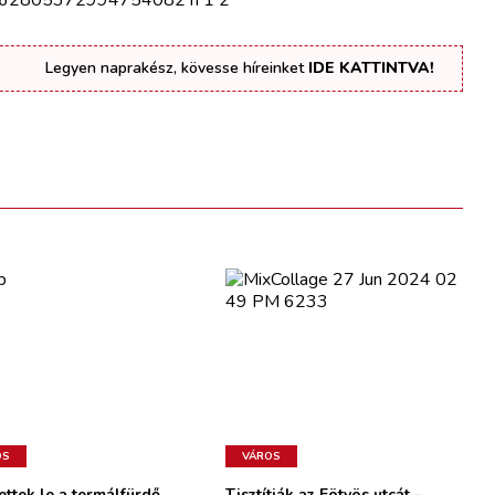
Legyen naprakész, kövesse híreinket
IDE KATTINTVA!
OS
VÁROS
ettek le a termálfürdő
Tisztítják az Eötvös utcát –