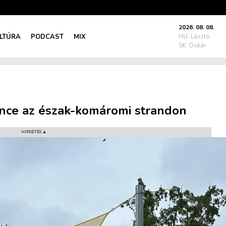
2026. 08. 08.
LTÚRA
PODCAST
MIX
HU: László
SK: Oskár
ce az észak-komáromi strandon
HIRDETÉS ▲