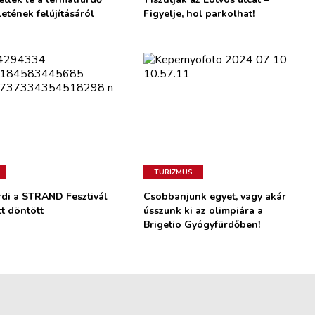
letének felújításáról
Figyelje, hol parkolhat!
TURIZMUS
di a STRAND Fesztivál
Csobbanjunk egyet, vagy akár
tt döntött
ússzunk ki az olimpiára a
Brigetio Gyógyfürdőben!