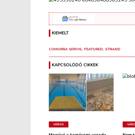
KIEMELT
COMORRA SERVIS
FEATURED
STRAND
KAPCSOLÓDÓ CIKKEK
VÁROS
VÁR
Megújul a komáromi uszoda
Nem t