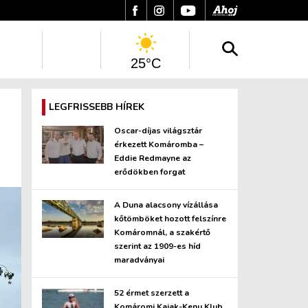
25°C
LEGFRISSEBB HÍREK
Oscar-díjas világsztár
érkezett Komáromba –
Eddie Redmayne az
erődökben forgat
A Duna alacsony vízállása
kőtömböket hozott felszínre
Komáromnál, a szakértő
szerint az 1909-es híd
maradványai
52 érmet szerzett a
Komáromi Kajak-Kenu Klub