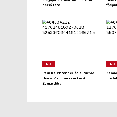
belső tere
főépü
MIX
MIX
Paul Kalkbrenner és a Purple
Zamár
Disco Machine is érkezik
melle
Zamárdiba