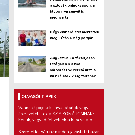
a szlovák bajnokságon, a
klubok versenyét is
megnyerte
Négy emberéletet mentettek
meg Gútán a Vág partján
Augusztus 10-től teljesen
lezárják a Kisizsa
városrészbe vezető utat, a
munkálatok 28-ig tartanak
OLVASÓI TIPPEK
Vannak tippjeitek, javaslataitok vagy
észrevételeitek a SZIA KOMÁROMNAK?
Kérjük, vegyed fel velünk a kapcsolatot.
Szeretettel várunk minden javaslatot akár