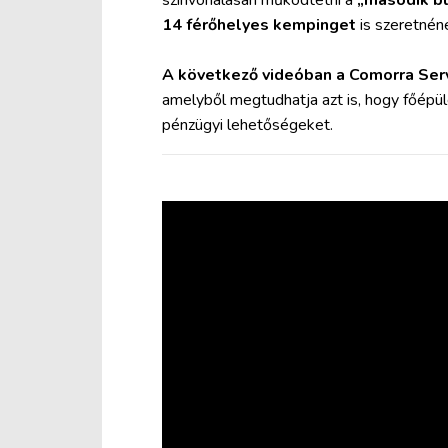
színvonalasan működtetni a
„második b
14 férőhelyes kempinget
is szeretnéne
A következő videóban a Comorra Servi
amelyből megtudhatja azt is, hogy főépül
pénzügyi lehetőségeket.