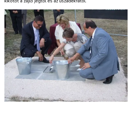
kikötőt a zajló jégtől és az uszadékfától.