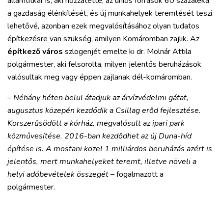
államtitkár is, aki hozzátette, az uniós források 60 százaléka
a gazdaság élénkítését, és új munkahelyek teremtését teszi
lehetővé, azonban ezek megvalósításához olyan tudatos
építkezésre van szükség, amilyen Komáromban zajlik. Az
építkező város
szlogenjét emelte ki dr. Molnár Attila
polgármester, aki felsorolta, milyen jelentős beruházások
valósultak meg vagy éppen zajlanak dél-komáromban.
– Néhány héten belül átadjuk az árvízvédelmi gátat,
augusztus közepén kezdődik a Csillag erőd fejlesztése.
Korszerűsödött a kórház, megvalósult az ipari park
közművesítése. 2016-ban kezdődhet az új Duna-híd
építése is. A mostani közel 1 milliárdos beruházás azért is
jelentős, mert munkahelyeket teremt, illetve növeli a
helyi adóbevételek összegét –
fogalmazott a
polgármester.