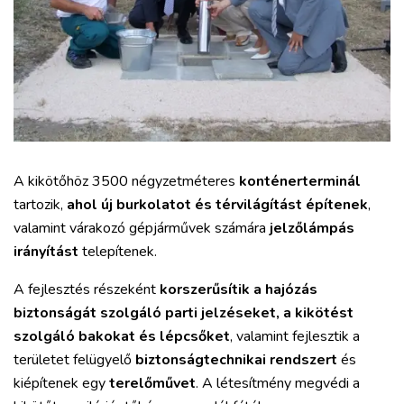
A kikötőhöz 3500 négyzetméteres
konténerterminál
tartozik,
ahol új burkolatot és térvilágítást építenek
,
valamint várakozó gépjárművek számára
jelzőlámpás
irányítást
telepítenek.
A fejlesztés részeként
korszerűsítik a hajózás
biztonságát szolgáló parti jelzéseket, a kikötést
szolgáló bakokat és lépcsőket
, valamint fejlesztik a
területet felügyelő
biztonságtechnikai rendszert
és
kiépítenek egy
terelőművet
. A létesítmény megvédi a