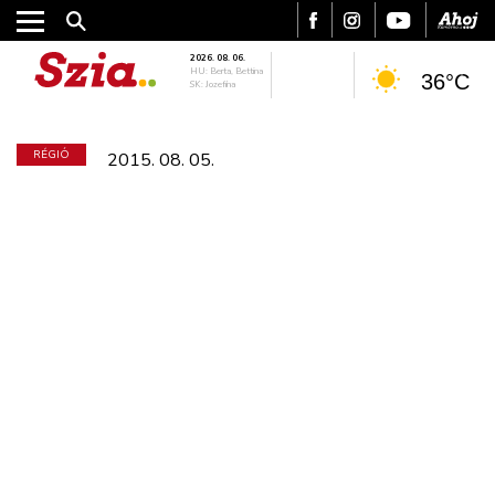
2026. 08. 06.
HU: Berta, Bettina
36°C
SK: Jozefína
RÉGIÓ
2015. 08. 05.