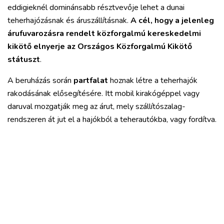
eddigieknél dominánsabb résztvevője lehet a dunai
teherhajózásnak és áruszállításnak.
A cél, hogy a jelenleg
árufuvarozásra rendelt közforgalmú kereskedelmi
kikötő elnyerje az Országos Közforgalmú Kikötő
státuszt
.
A beruházás során
partfalat
hoznak létre a teherhajók
rakodásának elősegítésére. Itt mobil kirakógéppel vagy
daruval mozgatják meg az árut, mely szállítószalag-
rendszeren át jut el a hajókból a teherautókba, vagy fordítva.