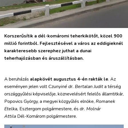
VÁROS
RÉGIÓ
Korszerűsítik a dél-komáromi teherkikötőt, közel 900
SPORT
millió forintból. Fejlesztésével a város az eddigieknél
KULTÚRA
karakteresebb szerephez juthat a dunai
PODCAST
teherhajózásban és áruszállításban.
MIX
A beruházás
alapkövét augusztus 4-én rakták le
. Az
eseményen jelen volt
Czunyiné dr. Bertalan Judit
a térség
országgyűlési képviselője, köznevelésért felelős államtitkár,
Popovics György, a megyei közgyűlés elnöke,
Romanek
Etelka,
Esztergom polgármestere, és
dr. Molnár
Attila
Dél-Komárom polgármestere.