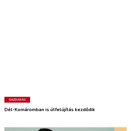
GAZDASÁG
Dél-Komáromban is útfelújítás kezdődik