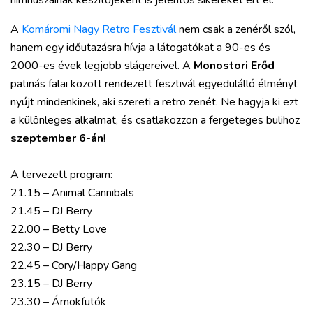
himnuszainak készítőjeként is jelentős sikereket ért el.
A
Komáromi Nagy Retro Fesztivál
nem csak a zenéről szól,
hanem egy időutazásra hívja a látogatókat a 90-es és
2000-es évek legjobb slágereivel. A
Monostori Erőd
patinás falai között rendezett fesztivál egyedülálló élményt
nyújt mindenkinek, aki szereti a retro zenét. Ne hagyja ki ezt
a különleges alkalmat, és csatlakozzon a fergeteges bulihoz
szeptember 6-án
!
A tervezett program:
21.15 – Animal Cannibals
21.45 – DJ Berry
22.00 – Betty Love
22.30 – DJ Berry
22.45 – Cory/Happy Gang
23.15 – DJ Berry
23.30 – Ámokfutók