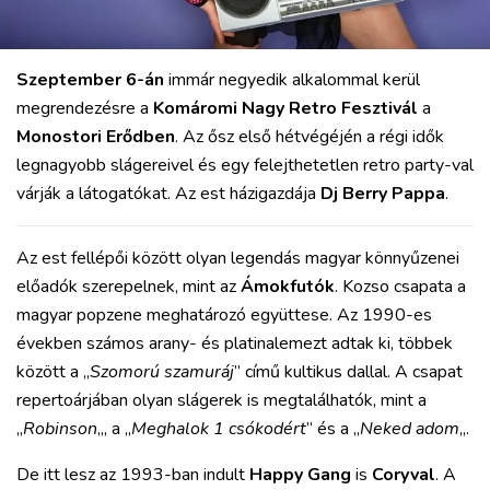
Szeptember 6-án
immár negyedik alkalommal kerül
megrendezésre a
Komáromi Nagy Retro Fesztivál
a
Monostori Erődben
. Az ősz első hétvégéjén a régi idők
legnagyobb slágereivel és egy felejthetetlen retro party-val
várják a látogatókat. Az est házigazdája
Dj Berry Pappa
.
Az est fellépői között olyan legendás magyar könnyűzenei
előadók szerepelnek, mint az
Ámokfutók
. Kozso csapata a
magyar popzene meghatározó együttese. Az 1990-es
években számos arany- és platinalemezt adtak ki, többek
között a „
Szomorú szamuráj
” című kultikus dallal. A csapat
repertoárjában olyan slágerek is megtalálhatók, mint a
„
Robinson
„, a „
Meghalok 1 csókodért
” és a „
Neked adom
„.
De itt lesz az 1993-ban indult
Happy Gang
is
Coryval
. A