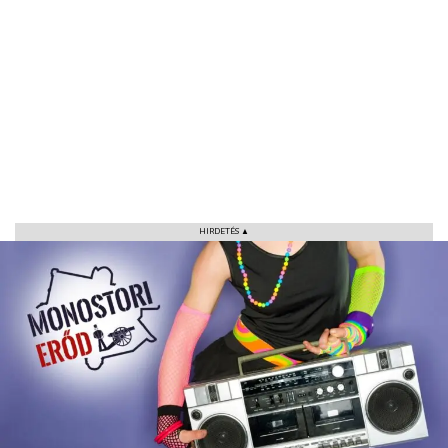
HIRDETÉS ▲
VÁROS
RÉGIÓ
SPORT
KULTÚRA
PODCAST
MIX