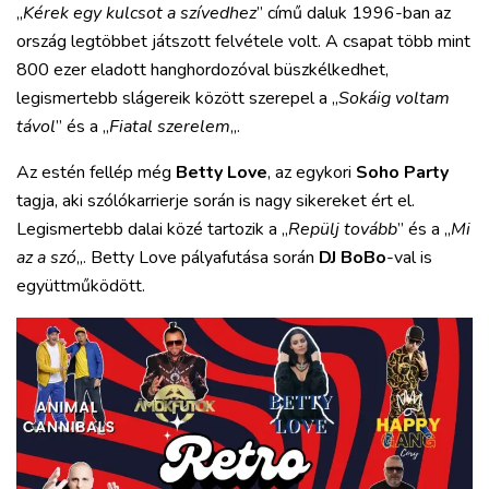
„
Kérek egy kulcsot a szívedhez
” című daluk 1996-ban az
ország legtöbbet játszott felvétele volt. A csapat több mint
800 ezer eladott hanghordozóval büszkélkedhet,
legismertebb slágereik között szerepel a „
Sokáig voltam
távol
” és a „
Fiatal szerelem
„.
Az estén fellép még
Betty Love
, az egykori
Soho Party
tagja, aki szólókarrierje során is nagy sikereket ért el.
Legismertebb dalai közé tartozik a „
Repülj tovább
” és a „
Mi
az a szó
„. Betty Love pályafutása során
DJ BoBo
-val is
együttműködött.