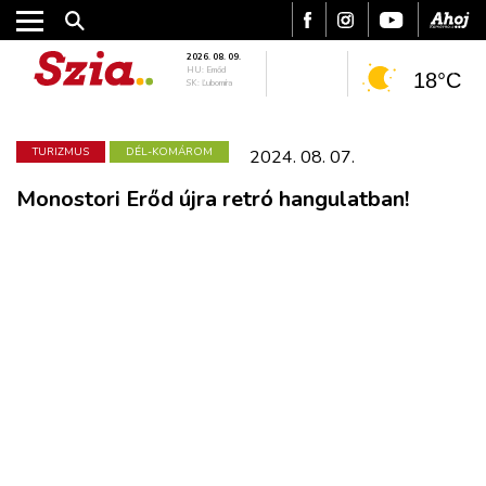
2026. 08. 09.
HU: Emőd
18°C
SK: Ľubomíra
TURIZMUS
DÉL-KOMÁROM
2024. 08. 07.
Monostori Erőd újra retró hangulatban!