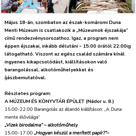
Május 18-án, szombaton az észak-komáromi Duna
VÁROS
Menti Múzeum is csatlakozik a „Múzeumok éjszakája”
RÉGIÓ
című rendezvénysorozathoz. Igaz, a program nem
éppen éjszakai, inkább délutáni – 15:00 órától 22:00ig
SPORT
látogatható. Viszont az egész család számára kínál
KULTÚRA
ingyenes kikapcsolódást, kiállításokon való
PODCAST
barangolással, alkotóműhelyekkel és
MIX
íjászbemutatóval.
Részletes program:
A MÚZEUM ÉS KÖNYVTÁR ÉPÜLET (Nádor u. 8.)
15.00-22.00 Barangolás az állandó kiállításon: „A Duna
mente élővilága”
„Vizek birodalma” – alkotóműhely
15.00-17.00
„Hogyan készül a merített papír?”–