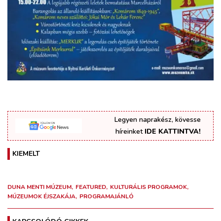
Legyen naprakész, kövesse
híreinket
IDE KATTINTVA!
KIEMELT
DUNA MENTI MÚZEUM
FEATURED
KULTURÁLIS PROGRAMOK
MÚZEUMOK ÉJSZAKÁJA
PROGRAMAJÁNLÓ