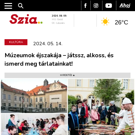
2026. 08. 09.
HU: Emőd
26°C
SK: Ľubomíra
KULTÚRA
2024. 05. 14.
Múzeumok éjszakája – játssz, alkoss, és
ismerd meg tárlatainkat!
HIRDETÉS ▲