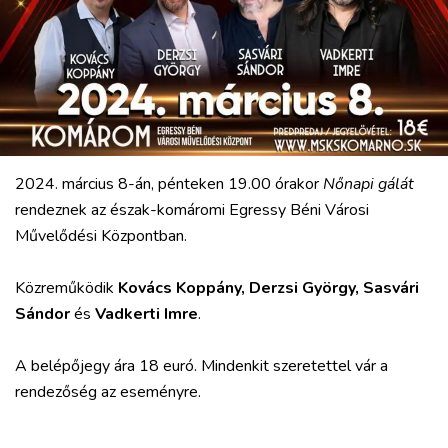
RÉGIÓ
SPORT
KULTÚRA
PODCAST
MIX
2024. március 8-án, pénteken 19.00 órakor
Nőnapi gálát
rendeznek az észak-komáromi Egressy Béni Városi
Művelődési Központban.
Közreműködik
Kovács Koppány, Derzsi György, Sasvári
Sándor
és
Vadkerti
Imre
.
A belépőjegy ára 18 euró. Mindenkit szeretettel vár a
rendezőség az eseményre.