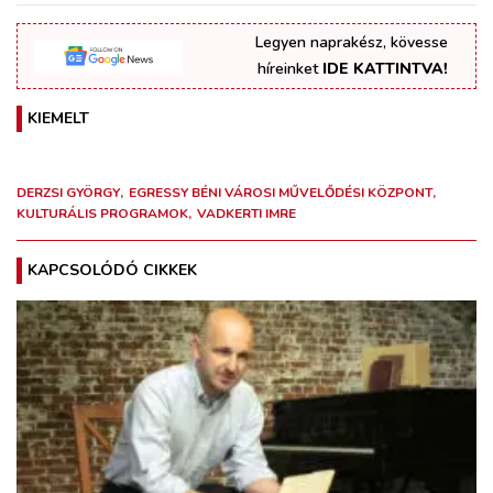
Legyen naprakész, kövesse
híreinket
IDE KATTINTVA!
KIEMELT
DERZSI GYÖRGY
EGRESSY BÉNI VÁROSI MŰVELŐDÉSI KÖZPONT
KULTURÁLIS PROGRAMOK
VADKERTI IMRE
KAPCSOLÓDÓ CIKKEK