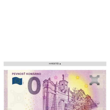
VÁROS
RÉGIÓ
SPORT
KULTÚRA
PODCAST
MIX
HIRDETÉS ▲