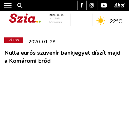
2026. 08. 09.
HU: Emőd
22°C
SK: Ľubomíra
VÁROS
2020. 01. 28.
Nulla eurós szuvenír bankjegyet díszít majd
a Komáromi Erőd