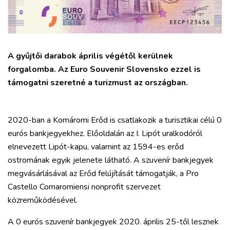
A gyűjtői darabok április végétől kerülnek
forgalomba. Az Euro Souvenir Slovensko ezzel is
támogatni szeretné a turizmust az országban.
2020-ban a Komáromi Erőd is csatlakozik a turisztikai célú 0
eurós bankjegyekhez. Előoldalán az I. Lipót uralkodóról
elnevezett Lipót-kapu, valamint az 1594-es erőd
ostromának egyik jelenete látható. A szuvenír bankjegyek
megvásárlásával az Erőd felújítását támogatják, a Pro
Castello Comaromiensi nonprofit szervezet
közreműködésével.
A 0 eurós szuvenír bankjegyek 2020. április 25-től lesznek