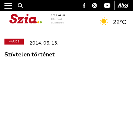
2026. 08. 09.
HU: Emőd
22°C
SK: Ľubomíra
VÁROS
2014. 05. 13.
Szívtelen történet