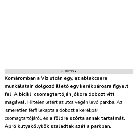
VÁROS
RÉGIÓ
SPORT
KULTÚRA
HIRDETÉS ▲
Komáromban a Víz utcán egy, az ablakcsere
PODCAST
munkálatain dolgozó illető egy kerékpárosra figyelt
MIX
fel.
A bicikli csomagtartóján jókora dobozt vitt
magával.
Hirtelen letért az utca végén levő parkba. Az
ismeretlen férfi lekapta a dobozt a kerékpár
csomagtartójáról, és
a földre szórta annak tartalmát.
Apró kutyakölykök szaladtak szét a parkban.