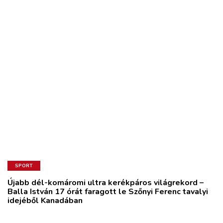
SPORT
Újabb dél-komáromi ultra kerékpáros világrekord –
Balla István 17 órát faragott le Szőnyi Ferenc tavalyi
idejéből Kanadában