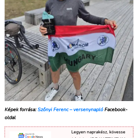
Képek forrása:
Szőnyi Ferenc – versenynapló
Facebook-
oldal
Legyen naprakész, kövesse