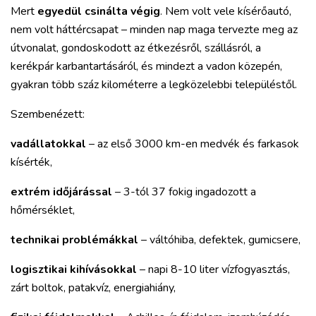
Mert
egyedül csinálta végig
. Nem volt vele kísérőautó,
nem volt háttércsapat – minden nap maga tervezte meg az
útvonalat, gondoskodott az étkezésről, szállásról, a
kerékpár karbantartásáról, és mindezt a vadon közepén,
gyakran több száz kilométerre a legközelebbi településtől.
Szembenézett:
vadállatokkal
– az első 3000 km-en medvék és farkasok
kísérték,
extrém időjárással
– 3-tól 37 fokig ingadozott a
hőmérséklet,
technikai problémákkal
– váltóhiba, defektek, gumicsere,
logisztikai kihívásokkal
– napi 8-10 liter vízfogyasztás,
zárt boltok, patakvíz, energiahiány,