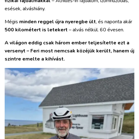
fizikai fájdalmakkal
– Achilles-ín fájdalom, izomhúzódás,
esések, alváshiány.
Mégis
minden reggel újra nyeregbe ült
, és naponta akár
500 kilométert is letekert
– alvás nélkül. 60 évesen.
A világon eddig csak három ember teljesítette ezt a
versenyt – Feri most nemcsak közéjük került, hanem új
szintre emelte a kihívást.