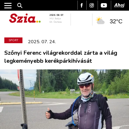
2026. 08. 07.
HU: Ibolya
32°C
SK: Štefánia
SPORT
2025. 07. 24.
Szőnyi Ferenc világrekorddal zárta a világ
legkeményebb kerékpárkihívását