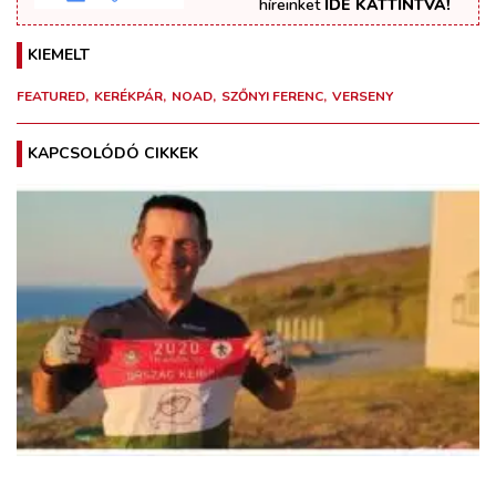
híreinket
IDE KATTINTVA!
KIEMELT
FEATURED
KERÉKPÁR
NOAD
SZŐNYI FERENC
VERSENY
KAPCSOLÓDÓ CIKKEK