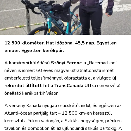
12 500 kilométer. Hat időzóna. 45,5 nap. Egyetlen
VÁROS
ember. Egyetlen kerékpár.
RÉGIÓ
A komáromi kötődésű
Szőnyi Ferenc
, a „Racemachine”
SPORT
néven is ismert 60 éves magyar ultratriatlonista ismét
KULTÚRA
emberfeletti teljesítménnyel kápráztatta el a világot:
új
PODCAST
rekordot állított fel a TransCanada Ultra
elnevezésű
MIX
önellátó kerékpárkihíváson.
A verseny Kanada nyugati csücskétől indul, és egészen az
Atlanti-óceán partjáig tart – 12 500 km-en keresztül,
keresztül a Yukon vadonján, a Sziklás-hegységen, prériken,
tavakon és dombokon át, az újfundlandi sziklás partokig. A