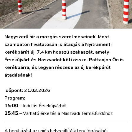
Nagyszerű hír a mozgás szerelmeseinek! Most
szombaton hivatalosan is átadják a Nyitramenti
kerékpárút új, 7,4 km hosszú szakaszát, amely
Érsekújvárt és Naszvadot köti össze.
Pattanjon Ön is
kerékpárra, és legyen részese az új kerékpárút
átadásának!
Időpont: 21.03.2026
Program:
𝟭𝟱:𝟬𝟬 – Indulás Érsekújvárból
𝟭𝟱:𝟰𝟱 – Várható érkezés a Naszvadi Termálfürdőhöz.
A beruházást az uniós helyreállítási terv forrásaiból