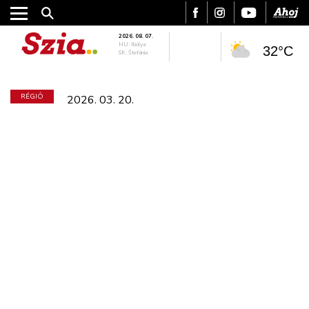
2026. 08. 07.
HU: Ibolya
32°C
SK: Štefánia
RÉGIÓ
2026. 03. 20.