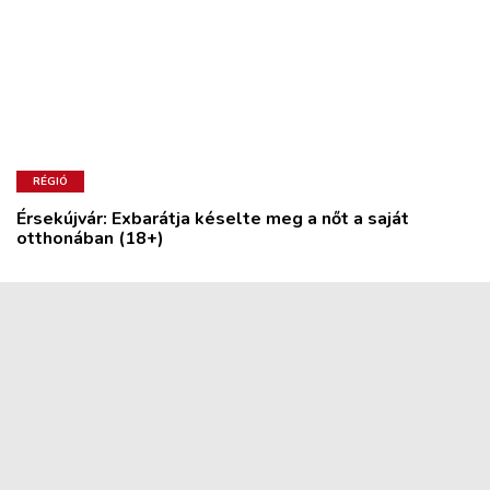
RÉGIÓ
Érsekújvár: Exbarátja késelte meg a nőt a saját
otthonában (18+)