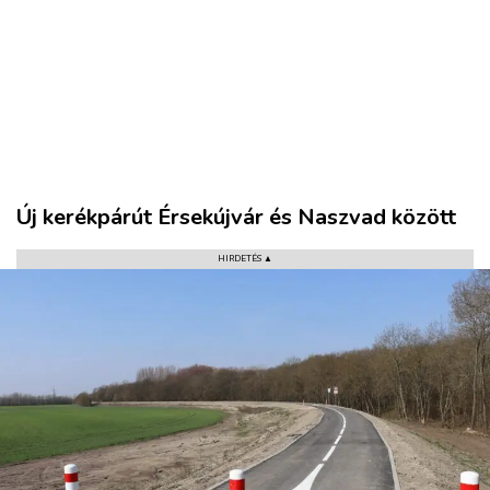
VÁROS
RÉGIÓ
SPORT
Új kerékpárút Érsekújvár és Naszvad között
KULTÚRA
HIRDETÉS ▲
PODCAST
MIX